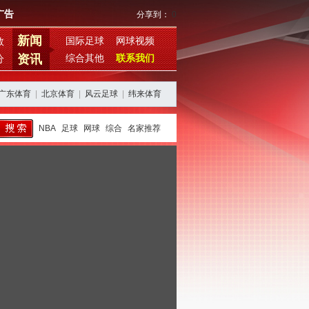
广告
分享到：
0
新闻
国际足球
网球视频
数
资讯
综合其他
联系我们
分
广东体育
|
北京体育
|
风云足球
|
纬来体育
NBA
足球
网球
综合
名家推荐
西班牙阿根廷再续恩怨，期待欧美杯对决