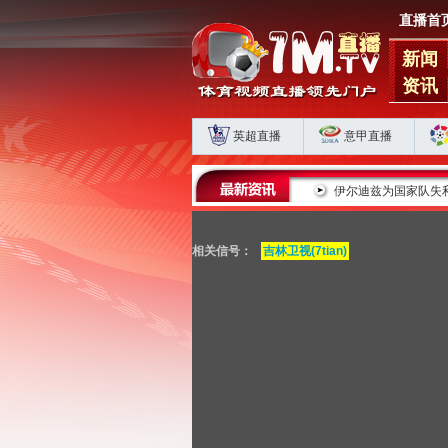
直播首
新闻
资讯
英超直播
意甲直播
蓉城五连平藏肋部危机 海港申花双败揭扣分时代生存
伊尔迪兹为国家队失
相关信号：
吉林卫视(7tian)