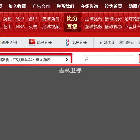
页
加入收藏
广告合作
联系我们
在线咨询
设为首页
隐藏
比分
英超
德甲
西甲
篮球新闻
足球比分
篮球比分
足球指
直播
意甲
NBA
火箭
足球视频
篮球指数
篮球视频
亚盘比
西甲直播
德甲直播
NBA直播
劲爆体育
|
杭州体育
|
利复仇，带领斑马军团重返巅峰
金球奖得主罗德里的皇马之路为何停滞？
吉林卫视