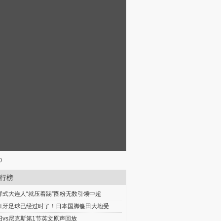
0
行榜
晖式大连人“就压着踢”圈粉无数引领中超
班牙足球已经过时了！日本国脚镰田大地受
阳vs尼克斯第1节英文原声回放