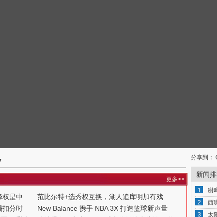
分享到：
v
新闻排
更多>>
1
谢
降权是中
范比尔特+选秀权互换，湖人追库明加有戏
2
西
揭扣分时
New Balance 携手 NBA 3X 打造篮球新声量
3
太