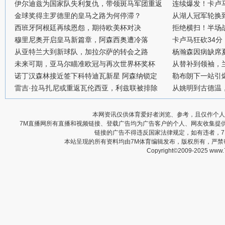
伊尔迪兹为国家队失利复仇，带领斑马军团重返
连续爆发！卡卢
金球奖得主罗德里的皇马之路为何停滞？
从湖人冠军轮换
西班牙阿根廷再续恩怨，期待欧美杯对决
拒绝横扫！半场战
穆里尼奥开启皇马新篇章，阿森西奥遭冷落
卡卢马狂砍34
从亚特兰大到新球队，加拉尔萨的转会之路
杨瀚森因病缺席
未来可期，亚马尔瞄准欧冠与再次世界杯奖杯
从替补到领袖，
诺丁汉森林接近签下科特迪瓦新星 阿森纳锁定
勒布朗下一站引
雷吉·拉马扎尼或重返瓦伦西亚，利兹联被排除
从姚明到古德温
本网资讯仅供体育爱好者浏览、参考，且仅作个人
7M直播网所有直播和视频链接、登载广告均为广告客户的个人、网友收集提
链接的广告不得违反国家法律规定，如有违者，
本站呈现的所有资料均由7M体育编辑发布，版权所有，严
Copyright©2009-2025 www