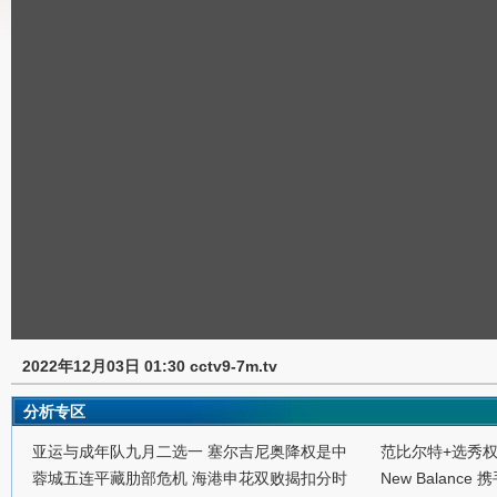
2022年12月03日 01:30 cctv9-7m.tv
分析专区
亚运与成年队九月二选一 塞尔吉尼奥降权是中
范比尔特+选秀
蓉城五连平藏肋部危机 海港申花双败揭扣分时
New Balance