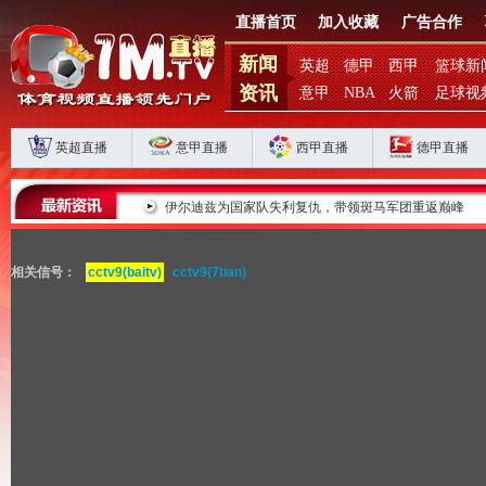
直播首页
加入收藏
广告合作
新闻
英超
德甲
西甲
篮球新
资讯
意甲
NBA
火箭
足球视
英超直播
意甲直播
西甲直播
德甲直播
败揭扣分时代生存
伊尔迪兹为国家队失利复仇，带领斑马军团重返巅峰
相关信号：
cctv9(baitv)
cctv9(7tian)