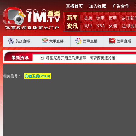
直播首页
加入收藏
广告合作
新闻
英超
德甲
西甲
篮球新
资讯
意甲
NBA
火箭
足球视
英超直播
意甲直播
西甲直播
德甲直播
对决
穆里尼奥开启皇马新篇章，阿森西奥遭冷落
相关信号：
安徽卫视(7tian)