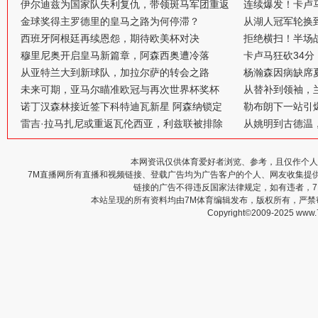
伊尔迪兹为国家队失利复仇，带领斑马军团重返
连续爆发！卡卢
金球奖得主罗德里的皇马之路为何停滞？
从湖人冠军轮换
西班牙阿根廷再续恩怨，期待欧美杯对决
拒绝横扫！半场战
穆里尼奥开启皇马新篇章，阿森西奥遭冷落
卡卢马狂砍34
从亚特兰大到新球队，加拉尔萨的转会之路
杨瀚森因病缺席
未来可期，亚马尔瞄准欧冠与再次世界杯奖杯
从替补到领袖，
诺丁汉森林接近签下科特迪瓦新星 阿森纳锁定
勒布朗下一站引
雷吉·拉马扎尼或重返瓦伦西亚，利兹联被排除
从姚明到古德温
本网资讯仅供体育爱好者浏览、参考，且仅作个人
7M直播网所有直播和视频链接、登载广告均为广告客户的个人、网友收集提
链接的广告不得违反国家法律规定，如有违者，
本站呈现的所有资料均由7M体育编辑发布，版权所有，严
Copyright©2009-2025 www