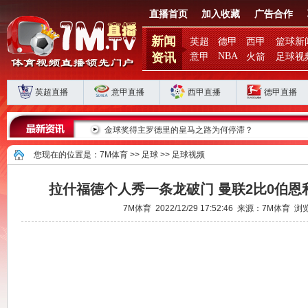
直播首页
加入收藏
广告合作
新闻
英超
德甲
西甲
篮球新
资讯
NBA
意甲
火箭
足球视
英超直播
意甲直播
西甲直播
德甲直播
马军团重返巅峰
金球奖得主罗德里的皇马之路为何停滞？
您现在的位置是：
7M体育
>>
足球
>>
足球视频
拉什福德个人秀一条龙破门 曼联2比0伯
7M体育 2022/12/29 17:52:46 来源：7M体育 浏