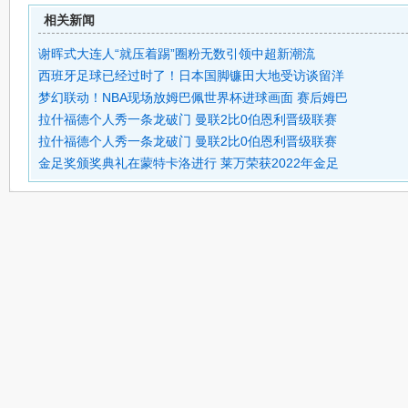
相关新闻
谢晖式大连人“就压着踢”圈粉无数引领中超新潮流
西班牙足球已经过时了！日本国脚镰田大地受访谈留洋
梦幻联动！NBA现场放姆巴佩世界杯进球画面 赛后姆巴
拉什福德个人秀一条龙破门 曼联2比0伯恩利晋级联赛
拉什福德个人秀一条龙破门 曼联2比0伯恩利晋级联赛
金足奖颁奖典礼在蒙特卡洛进行 莱万荣获2022年金足