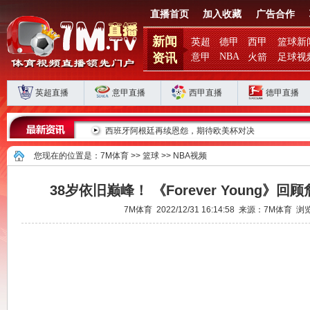
直播首页
加入收藏
广告合作
新闻
英超
德甲
西甲
篮球新
资讯
NBA
意甲
火箭
足球视
英超直播
意甲直播
西甲直播
德甲直播
滞？
西班牙阿根廷再续恩怨，期待欧美杯对决
您现在的位置是：
7M体育
>>
篮球
>>
NBA视频
38岁依旧巅峰！ 《Forever Young》
7M体育 2022/12/31 16:14:58 来源：7M体育 浏