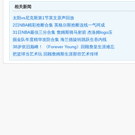
相关新闻
太阳vs尼克斯第1节英文原声回放
2日NBA精彩抢断合集 英格尔斯抢断连线一气呵成
31日NBA最佳三分合集 詹姆斯骑马射箭 杰洛姆logo压
掘金队年度精华攻防合集 海兰德旋转跳跃生吞内线
38岁依旧巅峰！ 《Forever Young》回顾詹皇生涯难忘
把篮球当艺术玩 回顾詹姆斯生涯那些艺术传球