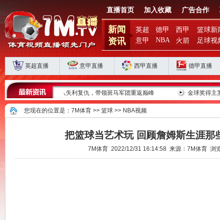
直播首页
加入收藏
广告合作
新闻
英超
德甲
西甲
篮球新
资讯
NBA
意甲
火箭
足球视
英超直播
意甲直播
西甲直播
德甲直播
马军团重返巅峰
金球奖得主罗德里的皇马之路为何停滞？
您现在的位置是：
7M体育
>>
篮球
>>
NBA视频
把篮球当艺术玩 回顾詹姆斯生涯那
7M体育 2022/12/31 16:14:58 来源：7M体育 浏