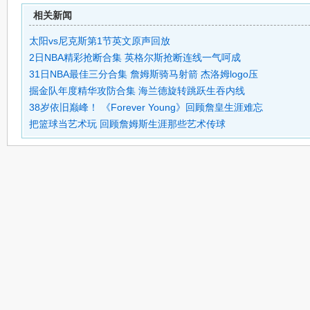
相关新闻
太阳vs尼克斯第1节英文原声回放
2日NBA精彩抢断合集 英格尔斯抢断连线一气呵成
31日NBA最佳三分合集 詹姆斯骑马射箭 杰洛姆logo压
掘金队年度精华攻防合集 海兰德旋转跳跃生吞内线
38岁依旧巅峰！ 《Forever Young》回顾詹皇生涯难忘
把篮球当艺术玩 回顾詹姆斯生涯那些艺术传球