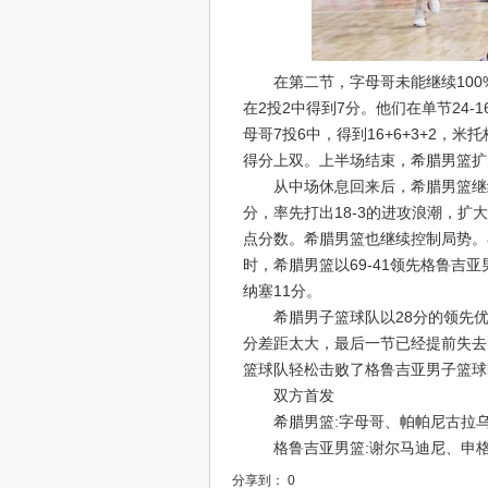
在第二节，字母哥未能继续100
在2投2中得到7分。他们在单节24
母哥7投6中，得到16+6+3+2，
得分上双。上半场结束，希腊男篮扩大
从中场休息回来后，希腊男篮继
分，率先打出18-3的进攻浪潮，扩大
点分数。希腊男篮也继续控制局势。在
时，希腊男篮以69-41领先格鲁吉亚
纳塞11分。
希腊男子篮球队以28分的领先
分差距太大，最后一节已经提前失去
篮球队轻松击败了格鲁吉亚男子篮球
双方首发
希腊男篮:字母哥、帕帕尼古拉
格鲁吉亚男篮:谢尔马迪尼、申
分享到：
0