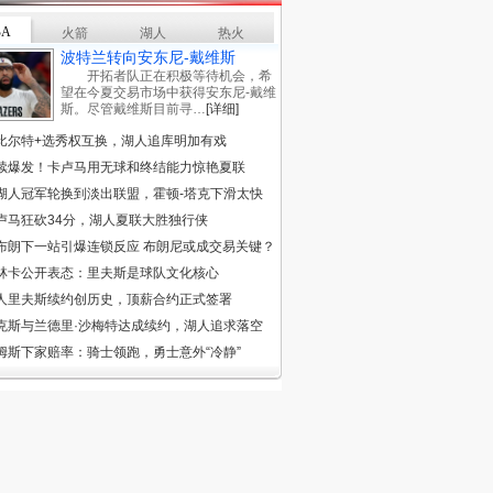
BA
火箭
湖人
热火
波特兰转向安东尼-戴维斯
开拓者队正在积极等待机会，希
望在今夏交易市场中获得安东尼-戴维
斯。尽管戴维斯目前寻…
[详细]
比尔特+选秀权互换，湖人追库明加有戏
续爆发！卡卢马用无球和终结能力惊艳夏联
湖人冠军轮换到淡出联盟，霍顿-塔克下滑太快
卢马狂砍34分，湖人夏联大胜独行侠
布朗下一站引爆连锁反应 布朗尼或成交易关键？
林卡公开表态：里夫斯是球队文化核心
人里夫斯续约创历史，顶薪合约正式签署
克斯与兰德里·沙梅特达成续约，湖人追求落空
姆斯下家赔率：骑士领跑，勇士意外“冷静”