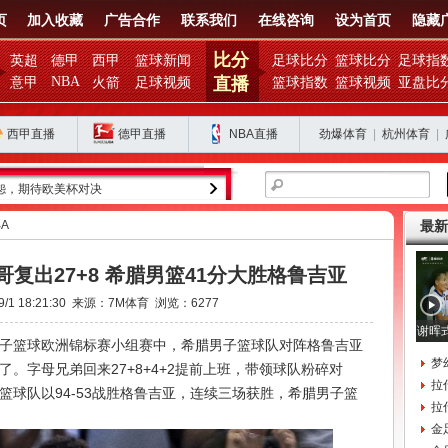
页
加入收藏
广告合作
联系我们
在线咨询
设为首页
隐藏
比分
英超
德甲
西甲
篮球新闻
足球比分
篮球比分
足球指
NBA
直播
意甲
火箭
足球视频
篮球指数
篮球视频
亚盘比
西甲直播
德甲直播
NBA直播
劲爆体育
|
杭州体育
|
穆里尼奥开启皇马新篇章，阿森西奥遭冷落
BA
最新
复出27+8 希腊男篮41分大胜格鲁吉亚
9/1 18:21:30 来源：7M体育 浏览：6277
谢晖
年男子篮球欧洲锦标赛小组赛中，希腊男子篮球队对阵格鲁吉亚
梦
。字母兄弟回来27+8+4+2提前上班，带领球队粉碎对
拉
篮球队以94-53战胜格鲁吉亚，连续三场获胜，希腊男子篮
拉
金