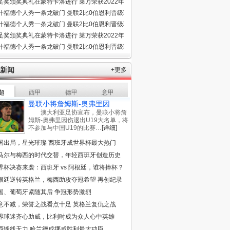
足奖颁奖典礼在蒙特卡洛进行 莱万荣获2022年金足奖
什福德个人秀一条龙破门 曼联2比0伯恩利晋级联赛杯八强
什福德个人秀一条龙破门 曼联2比0伯恩利晋级联赛杯八强
足奖颁奖典礼在蒙特卡洛进行 莱万荣获2022年金足奖
什福德个人秀一条龙破门 曼联2比0伯恩利晋级联赛杯八强
新闻
+更多
超
西甲
德甲
意甲
曼联小将詹姆斯-奥弗里因
澳大利亚足协宣布，曼联小将詹
姆斯-奥弗里因伤退出U19大名单，将
不参加与中国U19的比赛…
[详细]
国出局，星光璀璨 西班牙成世界杯最大热门
马尔与梅西的时代交替，年轻西班牙创造历史
界杯决赛来袭：西班牙 vs 阿根廷，谁将捧杯？
根廷逆转英格兰，梅西助攻夺冠希望 再创纪录
国、葡萄牙紧随其后 争冠形势激烈
意不减，荣誉之战看点十足 英格兰复仇之战
界球迷齐心助威，比利时成为众人心中英雄
西锋线无力 哈兰德成挪威胜利最大功臣