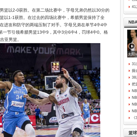
4
男篮以2-0获胜。在第二场比赛中，字母兄弟仍然以30分的
篮以1-1获胜。在过去的四场比赛中，希腊男篮保持了全
NB
在进攻和防守的两端压制了对手。字母兄弟在单节4中4中
在第一节引领希腊男篮13中9，其中3分6中4，罚球4中0。格
鲁吉亚男篮。
太阳
3
掘
3
把
N
N
N
N
《
篮球