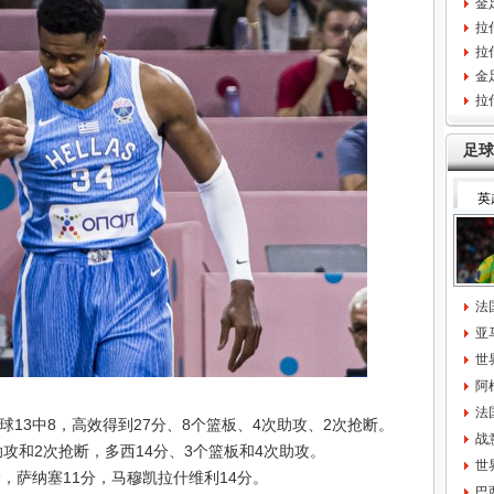
金
拉
拉
金
拉
足球
英
法
亚
世
阿
法
球13中8，高效得到27分、8个篮板、4次助攻、2次抢断。
战
助攻和2次抢断，多西14分、3个篮板和4次助攻。
世
，萨纳塞11分，马穆凯拉什维利14分。
巴