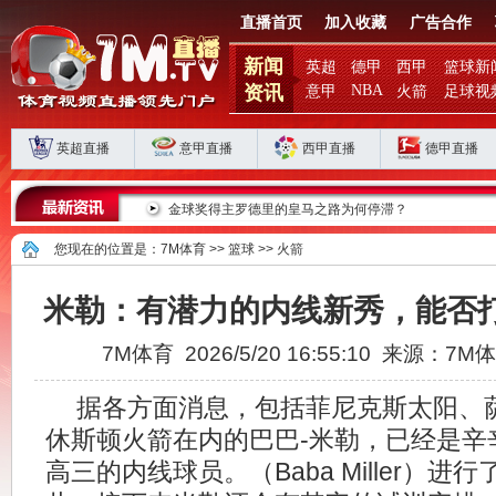
直播首页
加入收藏
广告合作
新闻
英超
德甲
西甲
篮球新
资讯
NBA
意甲
火箭
足球视
英超直播
意甲直播
西甲直播
德甲直播
马军团重返巅峰
金球奖得主罗德里的皇马之路为何停滞？
您现在的位置是：
7M体育
>>
篮球
>>
火箭
米勒：有潜力的内线新秀，能否打
7M体育 2026/5/20 16:55:10 来源：7
据各方面消息，包括菲尼克斯太阳、
休斯顿火箭在内的巴巴-米勒，已经是辛
高三的内线球员。（Baba Miller）进