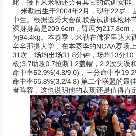
此，接下来米勒还会有其它的试训安排
米勒出生于2004年2月，现年22岁，
中生。根据选秀大会前联合试训体检环
裸身身高是209.6cm，臂展为217.8cm，
为94.4kg。本赛季，米勒在佛罗里达
辛辛那提大学，在本赛季的NCAA赛场
31次，场均出场31.8分钟，场均13分10.
板)3.7助攻0.7抢断1.2盖帽，2.2次失
命中率52.9%(4.8/9.0)，三分命中率19.2%
命中率65.8%(3.2/4.8) 第二个联盟
者阵容，这也说明他的表现还是值得肯