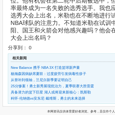
位。他有机会在第二轮中后期被选中，
率最终成为一名失败的选秀选手。我也
选秀大会上出名，米勒也在不断地进行
NBA球队的注意力。不知道米勒在试训
阳、国王和火箭会对他感兴趣吗？他会在
大会上出名吗？
分享到：
0
相关新闻
New Balance 携手 NBA 3X 打造篮球新声量
杨瀚森因病缺席夏联：过度疲劳引发病毒性疹子
从替补到领袖，兰尼尔新季要证明自己
25分惨案！勇士新秀展现统治力，夏季联赛大胜雷霆
具备潜力的篮下巨星 湖人或将迎来新核心：凯斯勒
科怀·伦纳德vs安东尼·戴维斯，勇士的未来选择
本网资讯仅供体育爱好者浏览、参考，且仅作个人