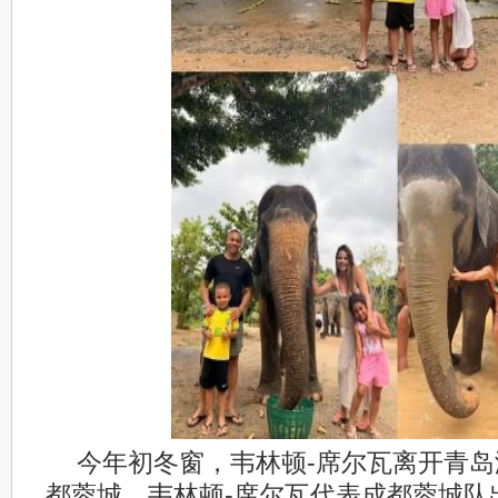
今年初冬窗，韦林顿-席尔瓦离开青
都蓉城。韦林顿-席尔瓦代表成都蓉城队