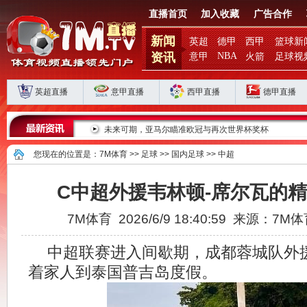
直播首页
加入收藏
广告合作
新闻
英超
德甲
西甲
篮球新
资讯
NBA
意甲
火箭
足球视
英超直播
意甲直播
西甲直播
德甲直播
会之路
未来可期，亚马尔瞄准欧冠与再次世界杯奖杯
您现在的位置是：
7M体育
>>
足球
>>
国内足球
>>
中超
C中超外援韦林顿-席尔瓦的
7M体育 2026/6/9 18:40:59 来源：7M
中超联赛进入间歇期，成都蓉城队外
着家人到泰国普吉岛度假。