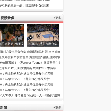
1岁C罗的最后一战，目送新时代的到来
A视频录像
+更多
vs尼克斯第1节英文
2日NBA精彩抢断合集
原
英格
1日NBA最佳三分合集 詹姆斯骑马射箭 杰洛姆logo压哨划破长空
金队年度精华攻防合集 海兰德旋转跳跃生吞内线
8岁依旧巅峰！ 《Forever Young》回顾詹皇生涯难忘时刻
篮球当艺术玩 回顾詹姆斯生涯那些艺术传球
BA：勇士经典配合 迪温琴佐三分手起刀落
BA：马尔卡宁29+16普尔26分率队险胜
BA：勇士经典配合 迪温琴佐三分手起刀落
BA：马尔卡宁29+16普尔26分率队险胜
30天30队》开拓者篇 利拉德一人一城留守波特兰
新闻
+更多