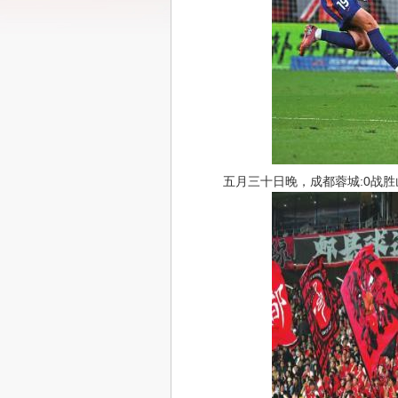
五月三十日晚，成都蓉城:0战胜