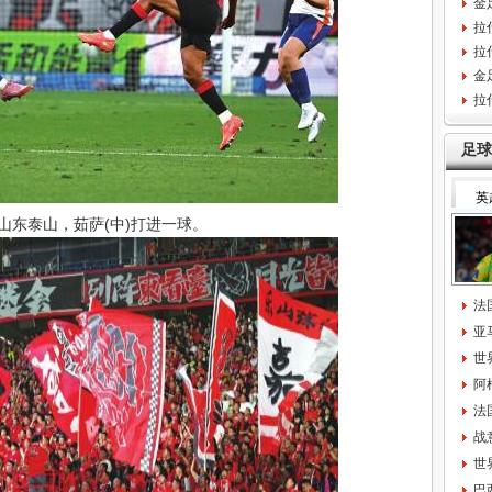
金
拉
拉
金
拉
足球
英
山东泰山，茹萨(中)打进一球。
法
亚
世
阿
法
战
世
巴