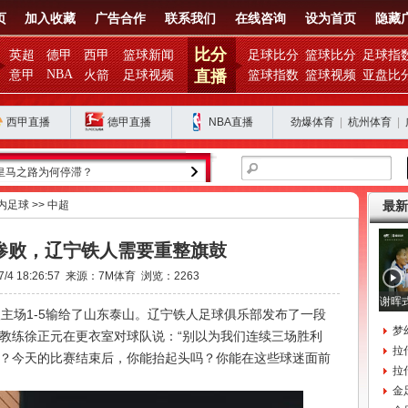
页
加入收藏
广告合作
联系我们
在线咨询
设为首页
隐藏
比分
英超
德甲
西甲
篮球新闻
足球比分
篮球比分
足球指
NBA
直播
意甲
火箭
足球视频
篮球指数
篮球视频
亚盘比
西甲直播
德甲直播
NBA直播
劲爆体育
|
杭州体育
|
皇马之路为何停滞？
西班牙阿根廷再续恩怨，期待欧美杯对决
内足球
>>
中超
最新
惨败，辽宁铁人需要重整旗鼓
7/4 18:26:57 来源：7M体育 浏览：2263
谢晖
人主场1-5输给了山东泰山。辽宁铁人足球俱乐部发布了一段
梦
教练徐正元在更衣室对球队说：“别以为我们连续三场胜利
拉
？今天的比赛结束后，你能抬起头吗？你能在这些球迷面前
拉
金