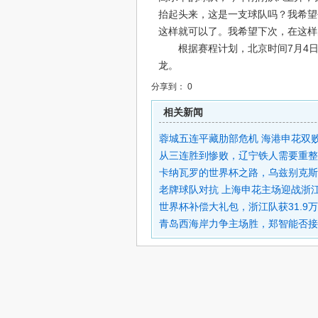
抬起头来，这是一支球队吗？我希望
这样就可以了。我希望下次，在这样
根据赛程计划，北京时间7月4日
龙。
分享到：
0
相关新闻
蓉城五连平藏肋部危机 海港申花双
从三连胜到惨败，辽宁铁人需要重整
卡纳瓦罗的世界杯之路，乌兹别克斯
老牌球队对抗 上海申花主场迎战浙
世界杯补偿大礼包，浙江队获31.9
青岛西海岸力争主场胜，郑智能否接