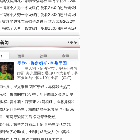
足奖颁奖典礼在蒙特卡洛进行 莱万荣获2022年金足奖
什福德个人秀一条龙破门 曼联2比0伯恩利晋级联赛杯八强
什福德个人秀一条龙破门 曼联2比0伯恩利晋级联赛杯八强
足奖颁奖典礼在蒙特卡洛进行 莱万荣获2022年金足奖
什福德个人秀一条龙破门 曼联2比0伯恩利晋级联赛杯八强
新闻
+更多
超
西甲
德甲
意甲
曼联小将詹姆斯-奥弗里因
澳大利亚足协宣布，曼联小将詹
姆斯-奥弗里因伤退出U19大名单，将
不参加与中国U19的比赛…
[详细]
国出局，星光璀璨 西班牙成世界杯最大热门
马尔与梅西的时代交替，年轻西班牙创造历史
界杯决赛来袭：西班牙 vs 阿根廷，谁将捧杯？
根廷逆转英格兰，梅西助攻夺冠希望 再创纪录
国、葡萄牙紧随其后 争冠形势激烈
意不减，荣誉之战看点十足 英格兰复仇之战
界球迷齐心助威，比利时成为众人心中英雄
西锋线无力 哈兰德成挪威胜利最大功臣