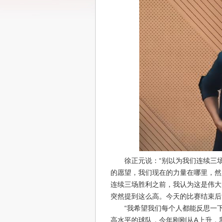
徐正元说：“别以为我们连续三
的愿望，我们现在的力量在哪里，然
连续三场胜利之前，我认为这是伟大
突然提到这么高。今天的比赛结束后
“我希望我们每个人都能反思一
高水平的球队，今年刚刚从A上升，