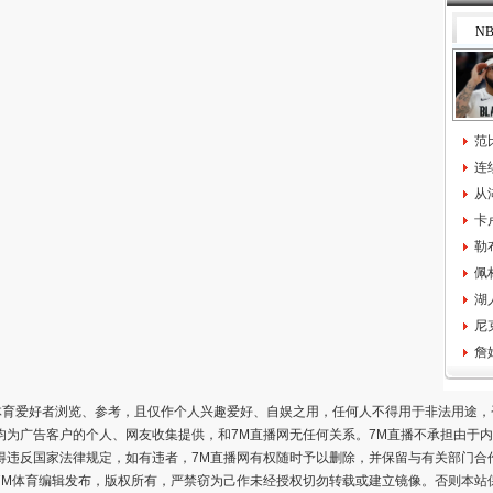
N
范
连
从
卡
勒
佩
湖
尼
詹
体育爱好者浏览、参考，且仅作个人兴趣爱好、自娱之用，任何人不得用于非法用途，
均为广告客户的个人、网友收集提供，和7M直播网无任何关系。7M直播不承担由于
得违反国家法律规定，如有违者，7M直播网有权随时予以删除，并保留与有关部门合
7M体育编辑发布，版权所有，严禁窃为己作未经授权切勿转载或建立镜像。否则本站