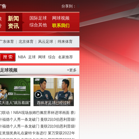
广告
分享到：
0
新闻
国际足球
网球视频
数
综合其他
资讯
分
联系我们
广东体育
|
北京体育
|
风云足球
|
纬来体育
NBA
足球
网球
综合
名家推荐
穆里尼奥开启皇马新篇章，阿森西奥遭冷落
足球视频
+更多
式大连人“就压着踢”
西班牙足球已经过时
了！日
幻联动！NBA现场放姆巴佩世界杯进球画面 赛后姆巴佩杜兰特合影
什福德个人秀一条龙破门 曼联2比0伯恩利晋级联赛杯八强
什福德个人秀一条龙破门 曼联2比0伯恩利晋级联赛杯八强
足奖颁奖典礼在蒙特卡洛进行 莱万荣获2022年金足奖