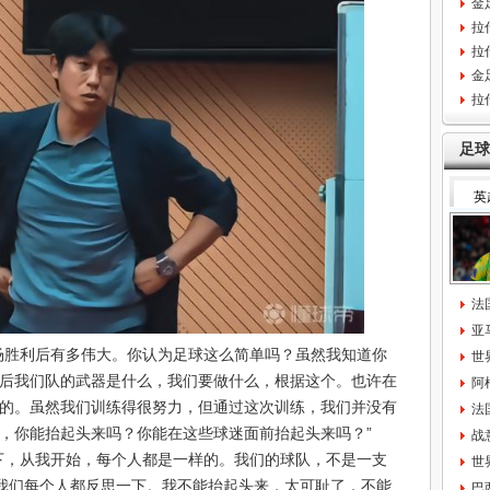
金
拉
拉
金
拉
足球
英
法
亚
场胜利后有多伟大。你认为足球这么简单吗？虽然我知道你
世
后我们队的武器是什么，我们要做什么，根据这个。也许在
阿
的。虽然我们训练得很努力，但通过这次训练，我们并没有
法
，你能抬起头来吗？你能在这些球迷面前抬起头来吗？”
战
下，从我开始，每个人都是一样的。我们的球队，不是一支
世
我们每个人都反思一下。我不能抬起头来，太可耻了，不能
巴