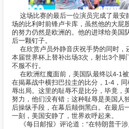
这场比赛的最后一位演员完成了最安
场的比利时前锋卢卡库，虽然他的大屁
的努力仍然是欧洲的。他的进球给美国
后一颗钉子。
在欣赏卢员外静音庆祝手势的同时，
本届世界杯上替补出场3次，射出3个脚
不服不行。
在欧洲红魔面前，美国队最终以4-1
在揭幕战中横扫巴拉圭的比分，1-4，
辱出局。这里的耻辱不是比分，毕竟，
努力，他们没有错；这种耻辱是美国人
后操纵手段，在幕后颠倒黑白。在最后
一刻，美国安静了，世界欢呼起来。
《每日邮报》评论道：“在特朗普干