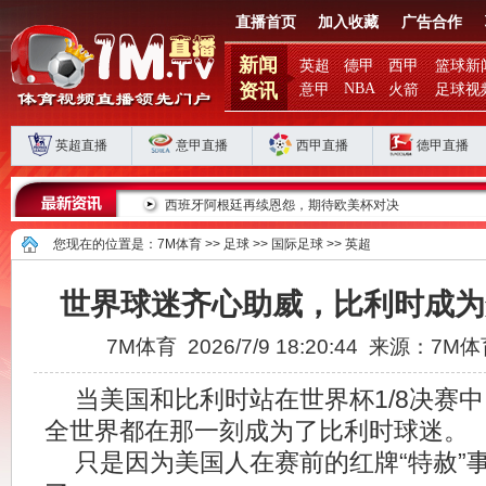
直播首页
加入收藏
广告合作
新闻
英超
德甲
西甲
篮球新
资讯
NBA
意甲
火箭
足球视
英超直播
意甲直播
西甲直播
德甲直播
滞？
西班牙阿根廷再续恩怨，期待欧美杯对决
您现在的位置是：
7M体育
>>
足球
>>
国际足球
>>
英超
世界球迷齐心助威，比利时成为
7M体育 2026/7/9 18:20:44 来源：7M
当美国和比利时站在世界杯1/8决赛
全世界都在那一刻成为了比利时球迷。
只是因为美国人在赛前的红牌“特赦”