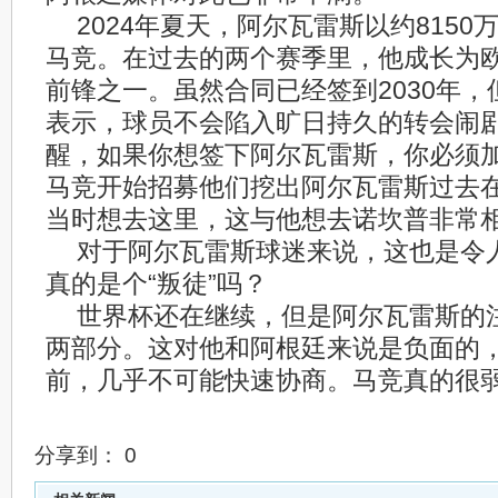
2024年夏天，阿尔瓦雷斯以约815
马竞。在过去的两个赛季里，他成长为
前锋之一。虽然合同已经签到2030年
表示，球员不会陷入旷日持久的转会闹
醒，如果你想签下阿尔瓦雷斯，你必须
马竞开始招募他们挖出阿尔瓦雷斯过去
当时想去这里，这与他想去诺坎普非常
对于阿尔瓦雷斯球迷来说，这也是令
真的是个“叛徒”吗？
世界杯还在继续，但是阿尔瓦雷斯的
两部分。这对他和阿根廷来说是负面的
前，几乎不可能快速协商。马竞真的很
分享到：
0