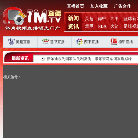
直播首页
加入收藏
广告合作
新闻
英超
德甲
西甲
篮球新
资讯
意甲
NBA
火箭
足球视
英超直播
意甲直播
西甲直播
德甲直播
败揭扣分时代生存
伊尔迪兹为国家队失利复仇，带领斑马军团重返巅峰
相关信号：