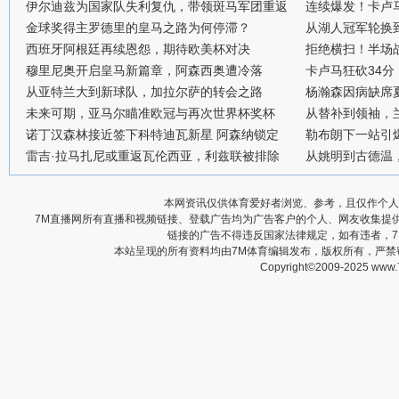
伊尔迪兹为国家队失利复仇，带领斑马军团重返
连续爆发！卡卢
金球奖得主罗德里的皇马之路为何停滞？
从湖人冠军轮换
西班牙阿根廷再续恩怨，期待欧美杯对决
拒绝横扫！半场战
穆里尼奥开启皇马新篇章，阿森西奥遭冷落
卡卢马狂砍34
从亚特兰大到新球队，加拉尔萨的转会之路
杨瀚森因病缺席
未来可期，亚马尔瞄准欧冠与再次世界杯奖杯
从替补到领袖，
诺丁汉森林接近签下科特迪瓦新星 阿森纳锁定
勒布朗下一站引
雷吉·拉马扎尼或重返瓦伦西亚，利兹联被排除
从姚明到古德温
本网资讯仅供体育爱好者浏览、参考，且仅作个人
7M直播网所有直播和视频链接、登载广告均为广告客户的个人、网友收集提
链接的广告不得违反国家法律规定，如有违者，
本站呈现的所有资料均由7M体育编辑发布，版权所有，严
Copyright©2009-2025 www