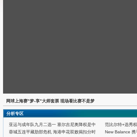
网球上海赛"梦-享"大师套票 现场看比赛不是梦
分析专区
亚运与成年队九月二选一 塞尔吉尼奥降权是中
范比尔特+选秀
蓉城五连平藏肋部危机 海港申花双败揭扣分时
New Balance