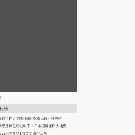
0
行榜
晖式大连人“就压着踢”圈粉无数引领中超
班牙足球已经过时了！日本国脚镰田大地受
阳vs尼克斯第1节英文原声回放