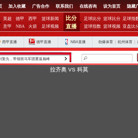
页
加入收藏
广告合作
联系我们
在线咨询
设为首页
隐藏
比分
英超
德甲
西甲
篮球新闻
足球比分
篮球比分
足球指
直播
意甲
NBA
火箭
足球视频
篮球指数
篮球视频
亚盘比
西甲直播
德甲直播
NBA直播
劲爆体育
|
杭州体育
|
利复仇，带领斑马军团重返巅峰
金球奖得主罗德里的皇马之路为何停滞？
拉齐奥 VS 科莫