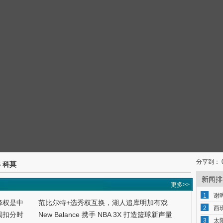
分享到：
S 科莫
新闻排
更多>>
1
谢
降权是中
范比尔特+选秀权互换，湖人追库明加有戏
2
西
揭扣分时
New Balance 携手 NBA 3X 打造篮球新声量
3
太