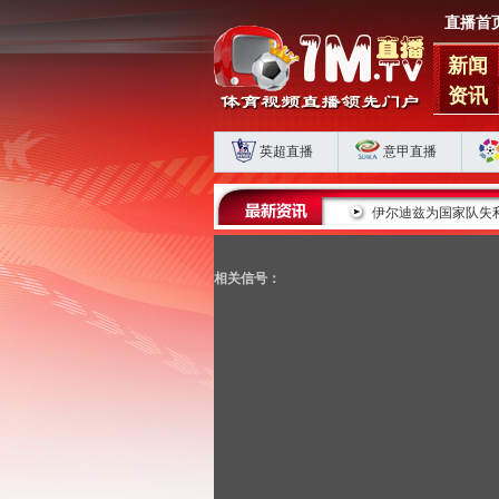
直播首
新闻
资讯
英超直播
意甲直播
蓉城五连平藏肋部危机 海港申花双败揭扣分时代生存
伊尔迪兹为国家队失
相关信号：