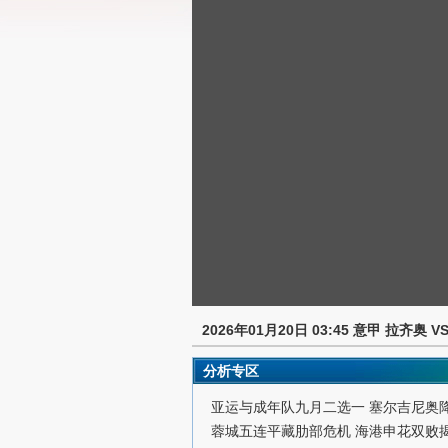
2026年01月20日 03:45 意甲 拉齐奥 V
分析专区
亚运与成年队九月二选一 塞尔吉尼奥
蓉城五连平藏肋部危机 海港申花双败