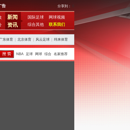
广告
分享到：
0
新闻
国际足球
网球视频
数
资讯
综合其他
联系我们
分
广东体育
|
北京体育
|
风云足球
|
纬来体育
NBA
足球
网球
综合
名家推荐
西班牙阿根廷再续恩怨，期待欧美杯对决