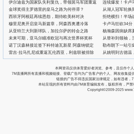
伊尔迪兹为国家队失利复仇，带领斑马军团重返
连续爆发！卡卢
金球奖得主罗德里的皇马之路为何停滞？
从湖人冠军轮换
西班牙阿根廷再续恩怨，期待欧美杯对决
拒绝横扫！半场战
穆里尼奥开启皇马新篇章，阿森西奥遭冷落
卡卢马狂砍34
从亚特兰大到新球队，加拉尔萨的转会之路
杨瀚森因病缺席
未来可期，亚马尔瞄准欧冠与再次世界杯奖杯
从替补到领袖，
诺丁汉森林接近签下科特迪瓦新星 阿森纳锁定
勒布朗下一站引
雷吉·拉马扎尼或重返瓦伦西亚，利兹联被排除
从姚明到古德温
本网资讯仅供体育爱好者浏览、参考，且仅作个人
7M直播网所有直播和视频链接、登载广告均为广告客户的个人、网友收集提
链接的广告不得违反国家法律规定，如有违者，
本站呈现的所有资料均由7M体育编辑发布，版权所有，严
Copyright©2009-2025 www