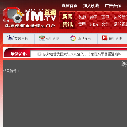
直播首页
加入收藏
广告合作
新闻
英超
德甲
西甲
篮球新
资讯
意甲
NBA
火箭
足球视
英超直播
意甲直播
西甲直播
德甲直播
败揭扣分时代生存
伊尔迪兹为国家队失利复仇，带领斑马军团重返巅峰
朗
相关信号：