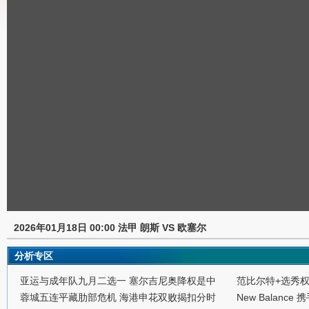
2026年01月18日 00:00 法甲 朗斯 VS 欧塞尔
分析专区
亚运与成年队九月二选一 塞尔吉尼奥降权是中
范比尔特+选秀
蓉城五连平藏肋部危机 海港申花双败揭扣分时
New Balance