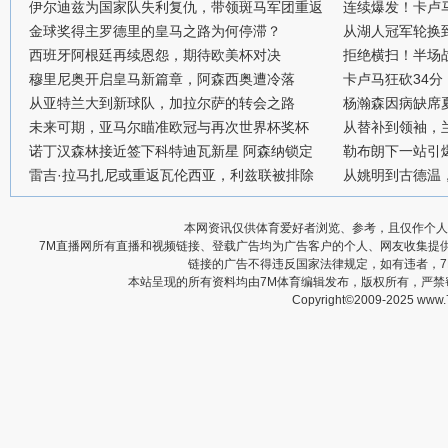
伊尔迪兹为国家队失利复仇，带领斑马军团重返
连续爆发！卡卢
金球奖得主罗德里的皇马之路为何停滞？
从湖人冠军轮换
西班牙阿根廷再续恩怨，期待欧美杯对决
拒绝横扫！半场战
穆里尼奥开启皇马新篇章，阿森西奥遭冷落
卡卢马狂砍34
从亚特兰大到新球队，加拉尔萨的转会之路
杨瀚森因病缺席
未来可期，亚马尔瞄准欧冠与再次世界杯奖杯
从替补到领袖，
诺丁汉森林接近签下科特迪瓦新星 阿森纳锁定
勒布朗下一站引
雷吉·拉马扎尼或重返瓦伦西亚，利兹联被排除
从姚明到古德温
本网资讯仅供体育爱好者浏览、参考，且仅作个人
7M直播网所有直播和视频链接、登载广告均为广告客户的个人、网友收集提
链接的广告不得违反国家法律规定，如有违者，
本站呈现的所有资料均由7M体育编辑发布，版权所有，严
Copyright©2009-2025 www