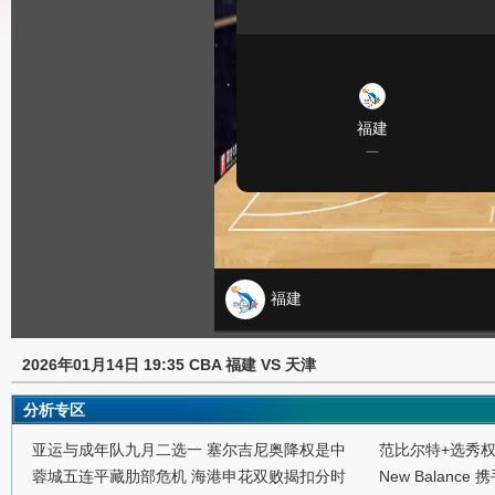
2026年01月14日 19:35 CBA 福建 VS 天津
分析专区
亚运与成年队九月二选一 塞尔吉尼奥降权是中
范比尔特+选秀
蓉城五连平藏肋部危机 海港申花双败揭扣分时
New Balance