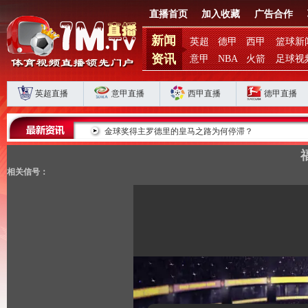
直播首页
加入收藏
广告合作
新闻
英超
德甲
西甲
篮球新
资讯
意甲
NBA
火箭
足球视
英超直播
意甲直播
西甲直播
德甲直播
马军团重返巅峰
金球奖得主罗德里的皇马之路为何停滞？
相关信号：