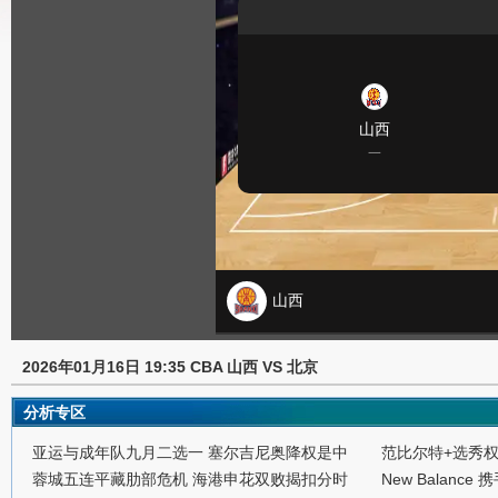
2026年01月16日 19:35 CBA 山西 VS 北京
分析专区
亚运与成年队九月二选一 塞尔吉尼奥降权是中
范比尔特+选秀
蓉城五连平藏肋部危机 海港申花双败揭扣分时
New Balance