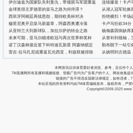
伊尔迪兹为国家队失利复仇，带领斑马军团重返
连续爆发！卡卢
金球奖得主罗德里的皇马之路为何停滞？
从湖人冠军轮换
西班牙阿根廷再续恩怨，期待欧美杯对决
拒绝横扫！半场战
穆里尼奥开启皇马新篇章，阿森西奥遭冷落
卡卢马狂砍34
从亚特兰大到新球队，加拉尔萨的转会之路
杨瀚森因病缺席
未来可期，亚马尔瞄准欧冠与再次世界杯奖杯
从替补到领袖，
诺丁汉森林接近签下科特迪瓦新星 阿森纳锁定
勒布朗下一站引
雷吉·拉马扎尼或重返瓦伦西亚，利兹联被排除
从姚明到古德温
本网资讯仅供体育爱好者浏览、参考，且仅作个人
7M直播网所有直播和视频链接、登载广告均为广告客户的个人、网友收集提
链接的广告不得违反国家法律规定，如有违者，
本站呈现的所有资料均由7M体育编辑发布，版权所有，严
Copyright©2009-2025 www