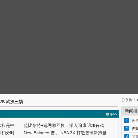
分享到：
 VS 武汉三镇
新闻排
更多>>
1
谢
降权是中
范比尔特+选秀权互换，湖人追库明加有戏
2
西
揭扣分时
New Balance 携手 NBA 3X 打造篮球新声量
3
太