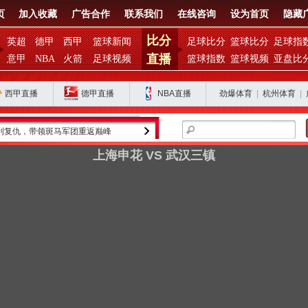
页
加入收藏
广告合作
联系我们
在线咨询
设为首页
隐藏
比分
英超
德甲
西甲
篮球新闻
足球比分
篮球比分
足球指
直播
意甲
NBA
火箭
足球视频
篮球指数
篮球视频
亚盘比
西甲直播
德甲直播
NBA直播
劲爆体育
|
杭州体育
|
利复仇，带领斑马军团重返巅峰
金球奖得主罗德里的皇马之路为何停滞？
上海申花 VS 武汉三镇