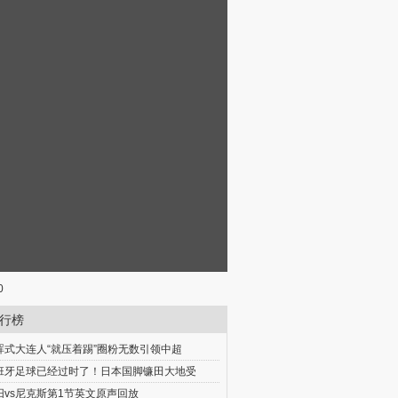
0
行榜
晖式大连人“就压着踢”圈粉无数引领中超
班牙足球已经过时了！日本国脚镰田大地受
阳vs尼克斯第1节英文原声回放