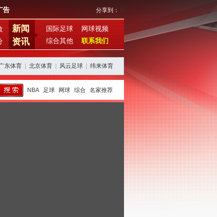
广告
分享到：
0
新闻
国际足球
网球视频
数
资讯
综合其他
联系我们
分
广东体育
|
北京体育
|
风云足球
|
纬来体育
NBA
足球
网球
综合
名家推荐
西班牙阿根廷再续恩怨，期待欧美杯对决