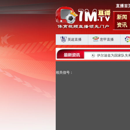
直播首
新闻
资讯
英超直播
意甲直播
蓉城五连平藏肋部危机 海港申花双败揭扣分时代生存
伊尔迪兹为国家队失
相关信号：