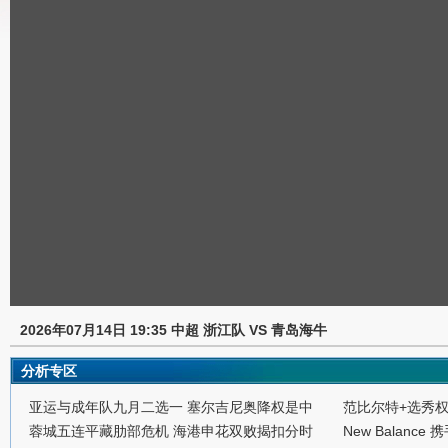
2026年07月14日 19:35 中超 浙江队 VS 青岛海牛
分析专区
亚运与成年队九月二选一 塞尔吉尼奥降权是中
范比尔特+选秀
蓉城五连平藏肋部危机 海港申花双败揭扣分时
New Balance