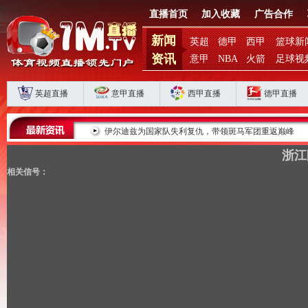
直播首页
加入收藏
广告合作
新闻
英超
德甲
西甲
篮球新
资讯
意甲
NBA
火箭
足球视
英超直播
意甲直播
西甲直播
德甲直播
败揭扣分时代生存
伊尔迪兹为国家队失利复仇，带领斑马军团重返巅峰
浙江
相关信号：