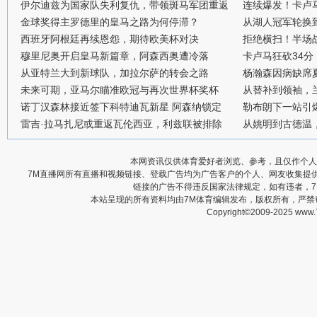
伊尔迪兹为国家队失利复仇，带领斑马军团重返
连续爆发！卡卢
金球奖得主罗德里的皇马之路为何停滞？
从湖人冠军轮换
西班牙阿根廷再续恩怨，期待欧美杯对决
拒绝横扫！半场战
穆里尼奥开启皇马新篇章，阿森西奥遭冷落
卡卢马狂砍34
从亚特兰大到新球队，加拉尔萨的转会之路
杨瀚森因病缺席
未来可期，亚马尔瞄准欧冠与再次世界杯奖杯
从替补到领袖，
诺丁汉森林接近签下科特迪瓦新星 阿森纳锁定
勒布朗下一站引
雷吉·拉马扎尼或重返瓦伦西亚，利兹联被排除
从姚明到古德温
本网资讯仅供体育爱好者浏览、参考，且仅作个人
7M直播网所有直播和视频链接、登载广告均为广告客户的个人、网友收集提
链接的广告不得违反国家法律规定，如有违者，
本站呈现的所有资料均由7M体育编辑发布，版权所有，严
Copyright©2009-2025 www