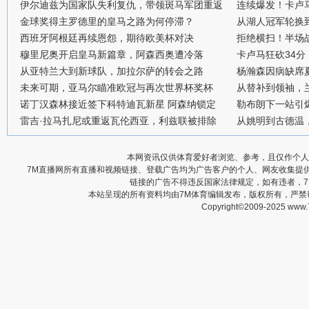
伊尔迪兹为国家队失利复仇，带领斑马军团重返
连续爆发！卡卢
金球奖得主罗德里的皇马之路为何停滞？
从湖人冠军轮换
西班牙阿根廷再续恩怨，期待欧美杯对决
拒绝横扫！半场战
穆里尼奥开启皇马新篇章，阿森西奥遭冷落
卡卢马狂砍34
从亚特兰大到新球队，加拉尔萨的转会之路
杨瀚森因病缺席
未来可期，亚马尔瞄准欧冠与再次世界杯奖杯
从替补到领袖，
诺丁汉森林接近签下科特迪瓦新星 阿森纳锁定
勒布朗下一站引
雷吉·拉马扎尼或重返瓦伦西亚，利兹联被排除
从姚明到古德温
本网资讯仅供体育爱好者浏览、参考，且仅作个人
7M直播网所有直播和视频链接、登载广告均为广告客户的个人、网友收集提
链接的广告不得违反国家法律规定，如有违者，
本站呈现的所有资料均由7M体育编辑发布，版权所有，严
Copyright©2009-2025 www