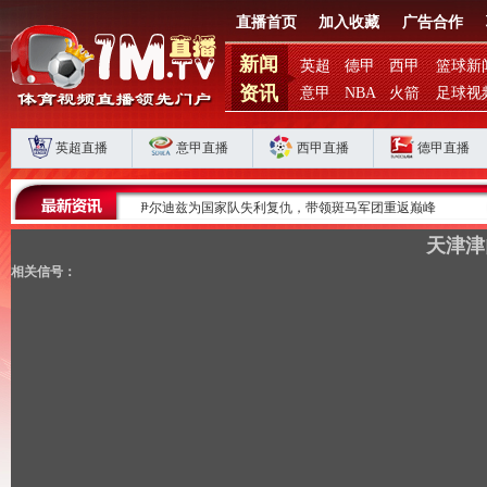
直播首页
加入收藏
广告合作
新闻
英超
德甲
西甲
篮球新
资讯
意甲
NBA
火箭
足球视
英超直播
意甲直播
西甲直播
德甲直播
，带领斑马军团重返巅峰
金球奖得主罗德里的皇马之路为何停滞？
天津津
相关信号：