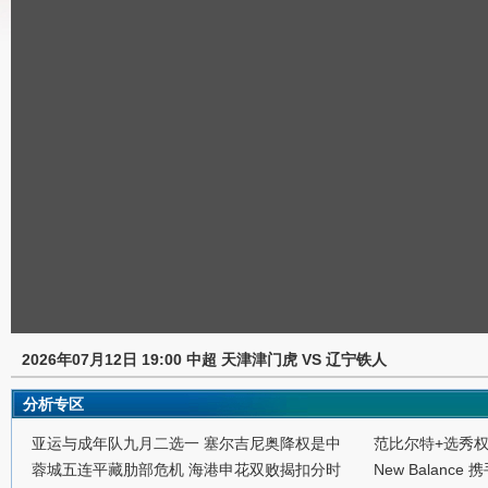
2026年07月12日 19:00 中超 天津津门虎 VS 辽宁铁人
分析专区
亚运与成年队九月二选一 塞尔吉尼奥降权是中
范比尔特+选秀
蓉城五连平藏肋部危机 海港申花双败揭扣分时
New Balance