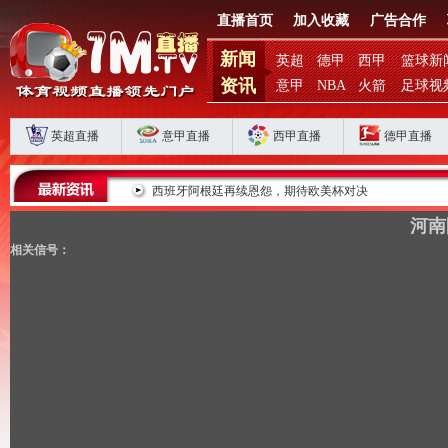
直播首页
加入收藏
广告合作
新闻
英超
德甲
西甲
篮球新
资讯
意甲
NBA
火箭
足球视
英超直播
意甲直播
西甲直播
德甲直播
滞？
西班牙阿根廷再续恩怨，期待欧美杯对决
河南
相关信号：