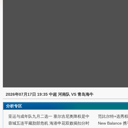
2026年07月17日 19:35 中超 河南队 VS 青岛海牛
分析专区
亚运与成年队九月二选一 塞尔吉尼奥降权是中
范比尔特+选秀
蓉城五连平藏肋部危机 海港申花双败揭扣分时
New Balance