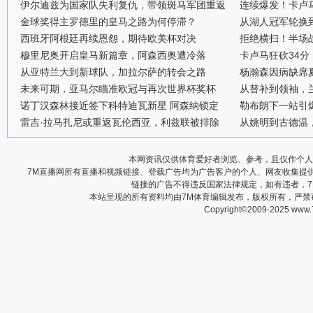
伊尔迪兹为国家队失利复仇，带领斑马军团重返
连续爆发！卡卢
金球奖得主罗德里的皇马之路为何停滞？
从湖人冠军轮换
西班牙阿根廷再续恩怨，期待欧美杯对决
拒绝横扫！半场战
穆里尼奥开启皇马新篇章，阿森西奥遭冷落
卡卢马狂砍34
从亚特兰大到新球队，加拉尔萨的转会之路
杨瀚森因病缺席
未来可期，亚马尔瞄准欧冠与再次世界杯奖杯
从替补到领袖，
诺丁汉森林接近签下科特迪瓦新星 阿森纳锁定
勒布朗下一站引
雷吉·拉马扎尼或重返瓦伦西亚，利兹联被排除
从姚明到古德温
本网资讯仅供体育爱好者浏览、参考，且仅作个人
7M直播网所有直播和视频链接、登载广告均为广告客户的个人、网友收集提
链接的广告不得违反国家法律规定，如有违者，
本站呈现的所有资料均由7M体育编辑发布，版权所有，严
Copyright©2009-2025 www