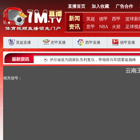
直播首页
加入收藏
广告合作
新闻
英超
德甲
西甲
篮球新
资讯
意甲
NBA
火箭
足球视
英超直播
意甲直播
西甲直播
德甲直播
败揭扣分时代生存
伊尔迪兹为国家队失利复仇，带领斑马军团重返巅峰
云南玉
相关信号：