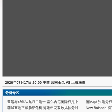
2026年07月17日 20:00 中超 云南玉昆 VS 上海海港
分析专区
亚运与成年队九月二选一 塞尔吉尼奥降权是中
范比尔特+选秀
蓉城五连平藏肋部危机 海港申花双败揭扣分时
New Balance