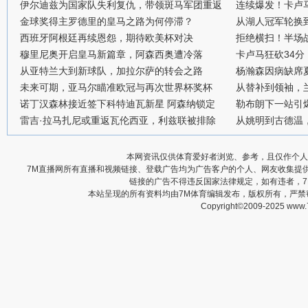
伊尔迪兹为国家队失利复仇，带领斑马军团重返
连续爆发！卡卢
金球奖得主罗德里的皇马之路为何停滞？
从湖人冠军轮换
西班牙阿根廷再续恩怨，期待欧美杯对决
拒绝横扫！半场战
穆里尼奥开启皇马新篇章，阿森西奥遭冷落
卡卢马狂砍34
从亚特兰大到新球队，加拉尔萨的转会之路
杨瀚森因病缺席
未来可期，亚马尔瞄准欧冠与再次世界杯奖杯
从替补到领袖，
诺丁汉森林接近签下科特迪瓦新星 阿森纳锁定
勒布朗下一站引
雷吉·拉马扎尼或重返瓦伦西亚，利兹联被排除
从姚明到古德温
本网资讯仅供体育爱好者浏览、参考，且仅作个人
7M直播网所有直播和视频链接、登载广告均为广告客户的个人、网友收集提
链接的广告不得违反国家法律规定，如有违者，
本站呈现的所有资料均由7M体育编辑发布，版权所有，严
Copyright©2009-2025 www