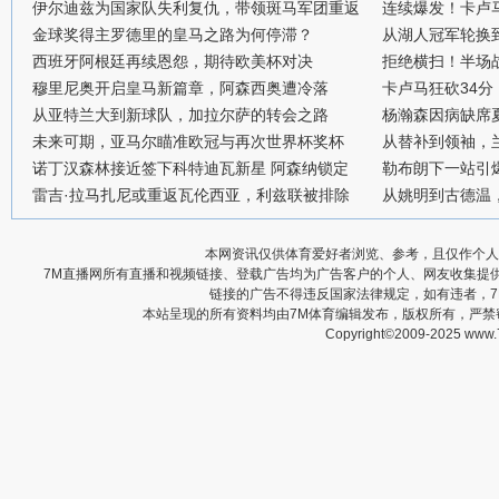
伊尔迪兹为国家队失利复仇，带领斑马军团重返
连续爆发！卡卢
金球奖得主罗德里的皇马之路为何停滞？
从湖人冠军轮换
西班牙阿根廷再续恩怨，期待欧美杯对决
拒绝横扫！半场战
穆里尼奥开启皇马新篇章，阿森西奥遭冷落
卡卢马狂砍34
从亚特兰大到新球队，加拉尔萨的转会之路
杨瀚森因病缺席
未来可期，亚马尔瞄准欧冠与再次世界杯奖杯
从替补到领袖，
诺丁汉森林接近签下科特迪瓦新星 阿森纳锁定
勒布朗下一站引
雷吉·拉马扎尼或重返瓦伦西亚，利兹联被排除
从姚明到古德温
本网资讯仅供体育爱好者浏览、参考，且仅作个人
7M直播网所有直播和视频链接、登载广告均为广告客户的个人、网友收集提
链接的广告不得违反国家法律规定，如有违者，
本站呈现的所有资料均由7M体育编辑发布，版权所有，严
Copyright©2009-2025 www