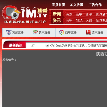
直播首页
加入收藏
广告合作
新闻
英超
德甲
西甲
篮球新
资讯
意甲
NBA
火箭
足球视
英超直播
意甲直播
西甲直播
德甲直播
败揭扣分时代生存
伊尔迪兹为国家队失利复仇，带领斑马军团重返巅峰
陕西联
相关信号：