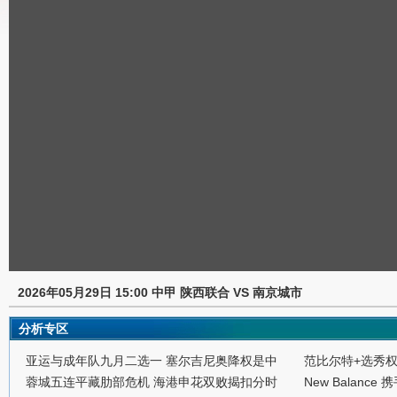
2026年05月29日 15:00 中甲 陕西联合 VS 南京城市
分析专区
亚运与成年队九月二选一 塞尔吉尼奥降权是中
范比尔特+选秀
蓉城五连平藏肋部危机 海港申花双败揭扣分时
New Balance