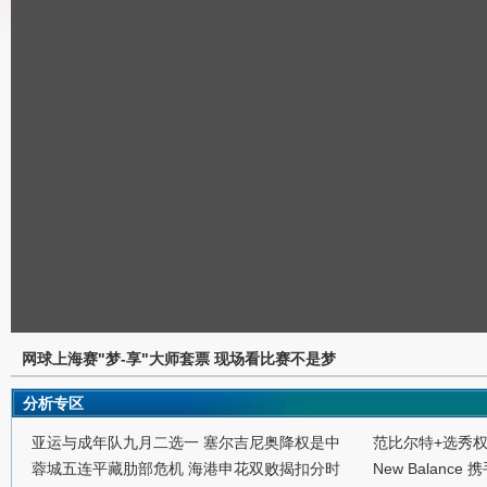
网球上海赛"梦-享"大师套票 现场看比赛不是梦
分析专区
亚运与成年队九月二选一 塞尔吉尼奥降权是中
范比尔特+选秀
蓉城五连平藏肋部危机 海港申花双败揭扣分时
New Balance