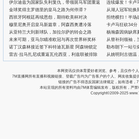
伊尔迪兹为国家队失利复仇，带领斑马军团重返
连续爆发！卡卢
金球奖得主罗德里的皇马之路为何停滞？
从湖人冠军轮换
西班牙阿根廷再续恩怨，期待欧美杯对决
拒绝横扫！半场战
穆里尼奥开启皇马新篇章，阿森西奥遭冷落
卡卢马狂砍34
从亚特兰大到新球队，加拉尔萨的转会之路
杨瀚森因病缺席
未来可期，亚马尔瞄准欧冠与再次世界杯奖杯
从替补到领袖，
诺丁汉森林接近签下科特迪瓦新星 阿森纳锁定
勒布朗下一站引
雷吉·拉马扎尼或重返瓦伦西亚，利兹联被排除
从姚明到古德温
本网资讯仅供体育爱好者浏览、参考，且仅作个人
7M直播网所有直播和视频链接、登载广告均为广告客户的个人、网友收集提
链接的广告不得违反国家法律规定，如有违者，
本站呈现的所有资料均由7M体育编辑发布，版权所有，严
Copyright©2009-2025 www