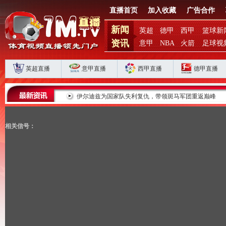
直播首页
加入收藏
广告合作
新闻
英超
德甲
西甲
篮球新
资讯
意甲
NBA
火箭
足球视
英超直播
意甲直播
西甲直播
德甲直播
败揭扣分时代生存
伊尔迪兹为国家队失利复仇，带领斑马军团重返巅峰
相关信号：