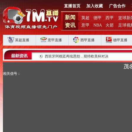
直播首页
加入收藏
广告合作
新闻
英超
德甲
西甲
篮球新
资讯
意甲
NBA
火箭
足球视
英超直播
意甲直播
西甲直播
德甲直播
滞？
西班牙阿根廷再续恩怨，期待欧美杯对决
茂名
相关信号：