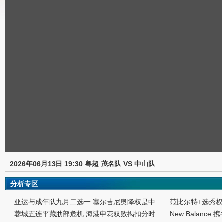
2026年06月13日 19:30 粤超 茂名队 VS 中山队
分析专区
亚运与成年队九月二选一 塞尔吉尼奥降权是中
范比尔特+选秀
蓉城五连平藏肋部危机 海港申花双败揭扣分时
New Balance