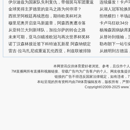
伊尔迪兹为国家队失利复仇，带领斑马军团重返
连续爆发！卡卢
金球奖得主罗德里的皇马之路为何停滞？
从湖人冠军轮换
西班牙阿根廷再续恩怨，期待欧美杯对决
拒绝横扫！半场战
穆里尼奥开启皇马新篇章，阿森西奥遭冷落
卡卢马狂砍34
从亚特兰大到新球队，加拉尔萨的转会之路
杨瀚森因病缺席
未来可期，亚马尔瞄准欧冠与再次世界杯奖杯
从替补到领袖，
诺丁汉森林接近签下科特迪瓦新星 阿森纳锁定
勒布朗下一站引
雷吉·拉马扎尼或重返瓦伦西亚，利兹联被排除
从姚明到古德温
本网资讯仅供体育爱好者浏览、参考，且仅作个人
7M直播网所有直播和视频链接、登载广告均为广告客户的个人、网友收集提
链接的广告不得违反国家法律规定，如有违者，
本站呈现的所有资料均由7M体育编辑发布，版权所有，严
Copyright©2009-2025 www