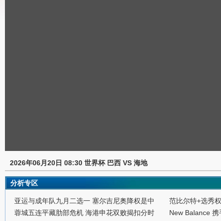
2026年06月20日 08:30 世界杯 巴西 VS 海地
分析专区
亚运与成年队九月二选一 塞尔吉尼奥降权是中
范比尔特+选秀
蓉城五连平藏肋部危机 海港申花双败揭扣分时
New Balance