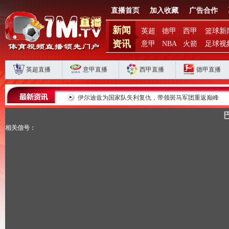
直播首页
加入收藏
广告合作
新闻
英超
德甲
西甲
篮球新
资讯
意甲
NBA
火箭
足球视
英超直播
意甲直播
西甲直播
德甲直播
败揭扣分时代生存
伊尔迪兹为国家队失利复仇，带领斑马军团重返巅峰
相关信号：