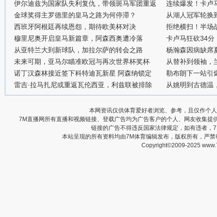
伊尔迪兹为国家队失利复仇，带领斑马军团重返
连续爆发！卡卢
金球奖得主罗德里的皇马之路为何停滞？
从湖人冠军轮换
西班牙阿根廷再续恩怨，期待欧美杯对决
拒绝横扫！半场战
穆里尼奥开启皇马新篇章，阿森西奥遭冷落
卡卢马狂砍34
从亚特兰大到新球队，加拉尔萨的转会之路
杨瀚森因病缺席
未来可期，亚马尔瞄准欧冠与再次世界杯奖杯
从替补到领袖，
诺丁汉森林接近签下科特迪瓦新星 阿森纳锁定
勒布朗下一站引
雷吉·拉马扎尼或重返瓦伦西亚，利兹联被排除
从姚明到古德温
本网资讯仅供体育爱好者浏览、参考，且仅作个人
7M直播网所有直播和视频链接、登载广告均为广告客户的个人、网友收集提
链接的广告不得违反国家法律规定，如有违者，
本站呈现的所有资料均由7M体育编辑发布，版权所有，严
Copyright©2009-2025 www