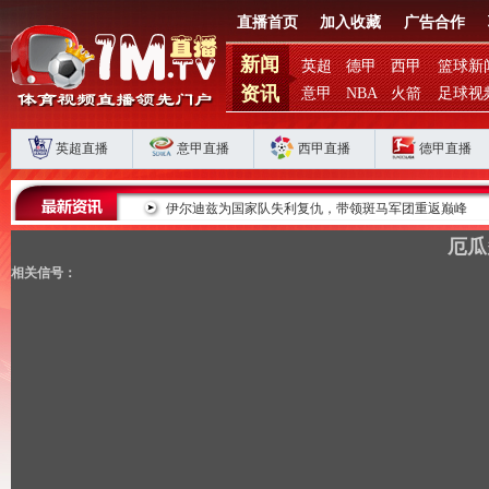
直播首页
加入收藏
广告合作
新闻
英超
德甲
西甲
篮球新
资讯
意甲
NBA
火箭
足球视
英超直播
意甲直播
西甲直播
德甲直播
败揭扣分时代生存
伊尔迪兹为国家队失利复仇，带领斑马军团重返巅峰
厄瓜
相关信号：