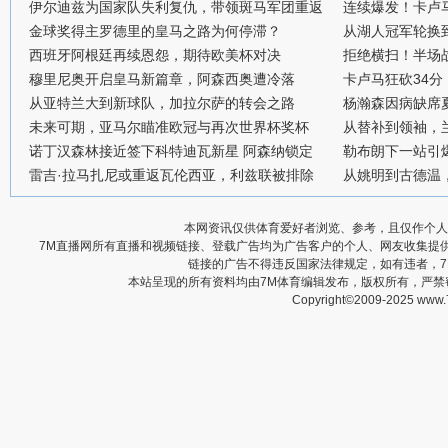
伊尔迪兹为国家队失利复仇，带领斑马军团重返
连续爆发！卡卢
金球奖得主罗德里的皇马之路为何停滞？
从湖人冠军轮换
西班牙阿根廷再续恩怨，期待欧美杯对决
拒绝横扫！半场战
穆里尼奥开启皇马新篇章，阿森西奥遭冷落
卡卢马狂砍34
从亚特兰大到新球队，加拉尔萨的转会之路
杨瀚森因病缺席
未来可期，亚马尔瞄准欧冠与再次世界杯奖杯
从替补到领袖，
诺丁汉森林接近签下科特迪瓦新星 阿森纳锁定
勒布朗下一站引
雷吉·拉马扎尼或重返瓦伦西亚，利兹联被排除
从姚明到古德温
本网资讯仅供体育爱好者浏览、参考，且仅作个人
7M直播网所有直播和视频链接、登载广告均为广告客户的个人、网友收集提
链接的广告不得违反国家法律规定，如有违者，
本站呈现的所有资料均由7M体育编辑发布，版权所有，严
Copyright©2009-2025 www