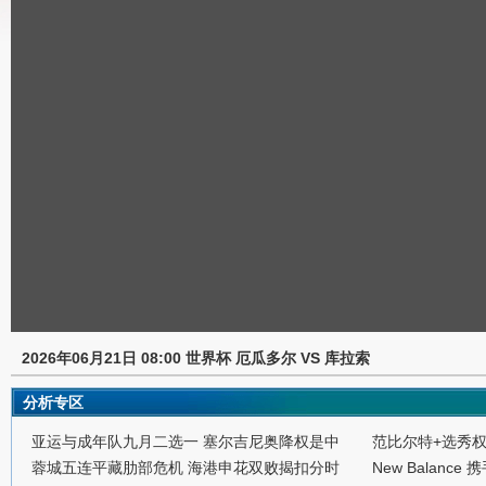
2026年06月21日 08:00 世界杯 厄瓜多尔 VS 库拉索
分析专区
亚运与成年队九月二选一 塞尔吉尼奥降权是中
范比尔特+选秀
蓉城五连平藏肋部危机 海港申花双败揭扣分时
New Balance