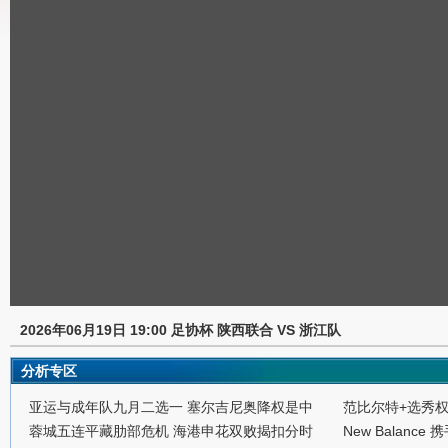
2026年06月19日 19:00 足协杯 陕西联合 VS 浙江队
分析专区
亚运与成年队九月二选一 塞尔吉尼奥降权是中
范比尔特+选秀
蓉城五连平藏肋部危机 海港申花双败揭扣分时
New Balance