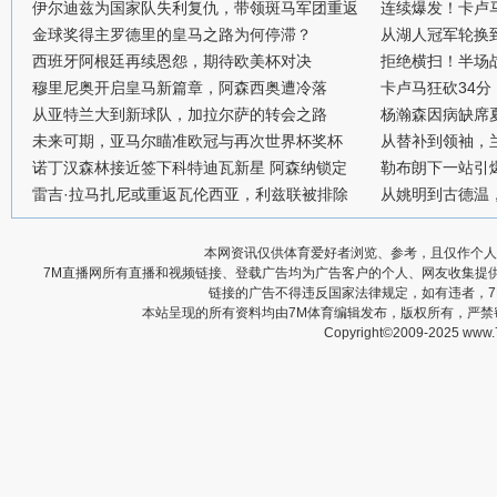
伊尔迪兹为国家队失利复仇，带领斑马军团重返
连续爆发！卡卢
金球奖得主罗德里的皇马之路为何停滞？
从湖人冠军轮换
西班牙阿根廷再续恩怨，期待欧美杯对决
拒绝横扫！半场战
穆里尼奥开启皇马新篇章，阿森西奥遭冷落
卡卢马狂砍34
从亚特兰大到新球队，加拉尔萨的转会之路
杨瀚森因病缺席
未来可期，亚马尔瞄准欧冠与再次世界杯奖杯
从替补到领袖，
诺丁汉森林接近签下科特迪瓦新星 阿森纳锁定
勒布朗下一站引
雷吉·拉马扎尼或重返瓦伦西亚，利兹联被排除
从姚明到古德温
本网资讯仅供体育爱好者浏览、参考，且仅作个人
7M直播网所有直播和视频链接、登载广告均为广告客户的个人、网友收集提
链接的广告不得违反国家法律规定，如有违者，
本站呈现的所有资料均由7M体育编辑发布，版权所有，严
Copyright©2009-2025 www