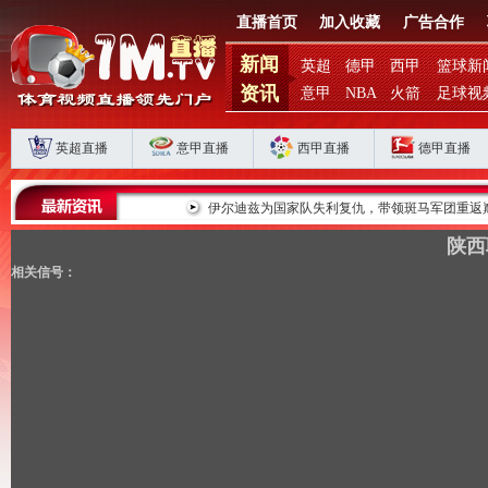
直播首页
加入收藏
广告合作
新闻
英超
德甲
西甲
篮球新
资讯
意甲
NBA
火箭
足球视
英超直播
意甲直播
西甲直播
德甲直播
败揭扣分时代生存
伊尔迪兹为国家队失利复仇，带领斑马军团重返巅峰
陕西
相关信号：