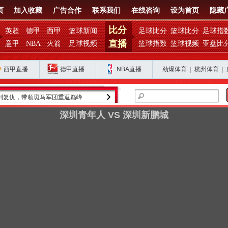
页
加入收藏
广告合作
联系我们
在线咨询
设为首页
隐藏
比分
英超
德甲
西甲
篮球新闻
足球比分
篮球比分
足球指
直播
意甲
NBA
火箭
足球视频
篮球指数
篮球视频
亚盘比
西甲直播
德甲直播
NBA直播
劲爆体育
|
杭州体育
|
利复仇，带领斑马军团重返巅峰
金球奖得主罗德里的皇马之路为何停滞？
深圳青年人 VS 深圳新鹏城