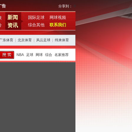
广告
分享到：
0
新闻
国际足球
网球视频
数
资讯
综合其他
联系我们
分
广东体育
|
北京体育
|
风云足球
|
纬来体育
NBA
足球
网球
综合
名家推荐
西班牙阿根廷再续恩怨，期待欧美杯对决