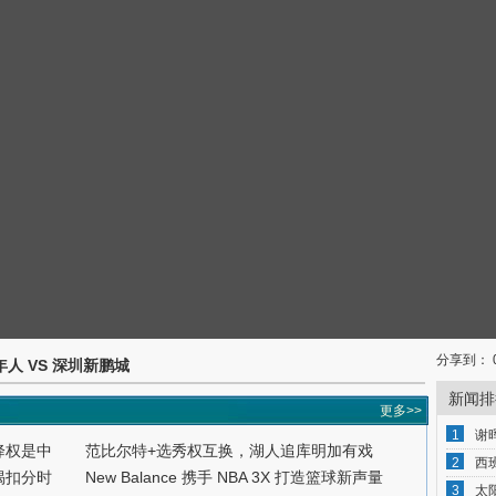
分享到：
青年人 VS 深圳新鹏城
新闻排
更多>>
1
谢
降权是中
范比尔特+选秀权互换，湖人追库明加有戏
2
西
揭扣分时
New Balance 携手 NBA 3X 打造篮球新声量
3
太