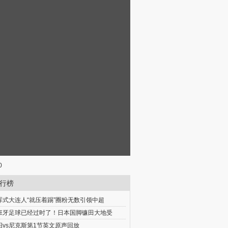
0
行榜
晖式大连人“就压着踢”圈粉无数引领中超
班牙足球已经过时了！日本国脚镰田大地受
阳vs尼克斯第1节英文原声回放