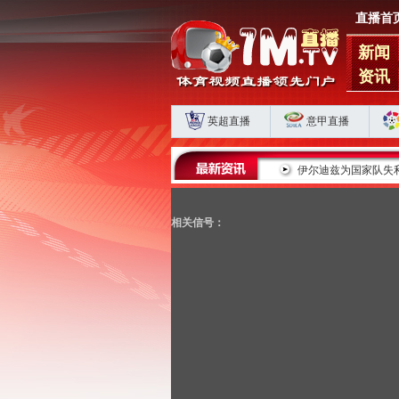
直播首
新闻
资讯
英超直播
意甲直播
蓉城五连平藏肋部危机 海港申花双败揭扣分时代生存
伊尔迪兹为国家队失
相关信号：