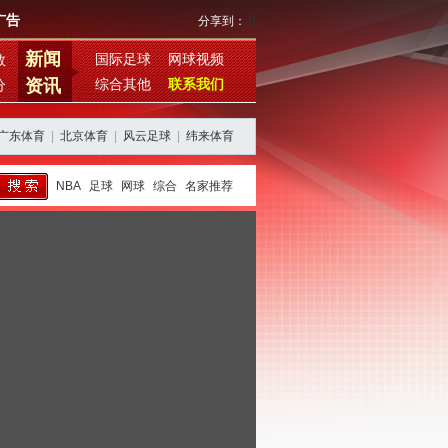
广告
分享到：
0
新闻
国际足球
网球视频
数
资讯
综合其他
联系我们
分
广东体育
|
北京体育
|
风云足球
|
纬来体育
NBA
足球
网球
综合
名家推荐
西班牙阿根廷再续恩怨，期待欧美杯对决