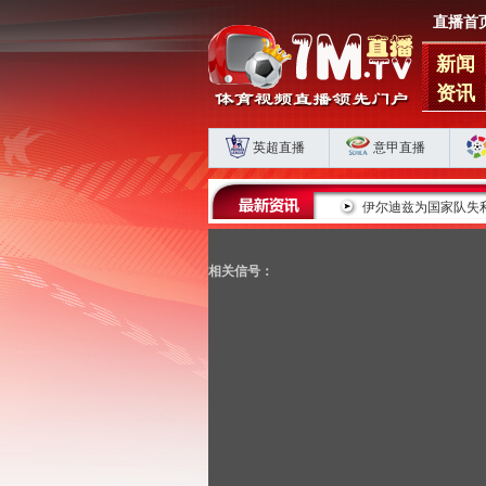
直播首
新闻
资讯
英超直播
意甲直播
蓉城五连平藏肋部危机 海港申花双败揭扣分时代生存
伊尔迪兹为国家队失
相关信号：