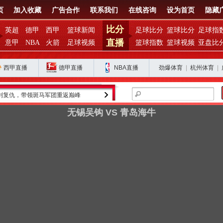
页
加入收藏
广告合作
联系我们
在线咨询
设为首页
隐藏
比分
英超
德甲
西甲
篮球新闻
足球比分
篮球比分
足球指
直播
意甲
NBA
火箭
足球视频
篮球指数
篮球视频
亚盘比
西甲直播
德甲直播
NBA直播
劲爆体育
|
杭州体育
|
利复仇，带领斑马军团重返巅峰
金球奖得主罗德里的皇马之路为何停滞？
无锡吴钩 VS 青岛海牛