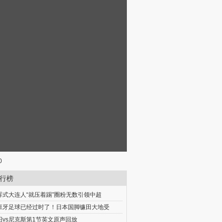
0
行榜
晖式大连人“就压着踢”圈粉无数引领中超
班牙足球已经过时了！日本国脚镰田大地受
阳vs尼克斯第1节英文原声回放