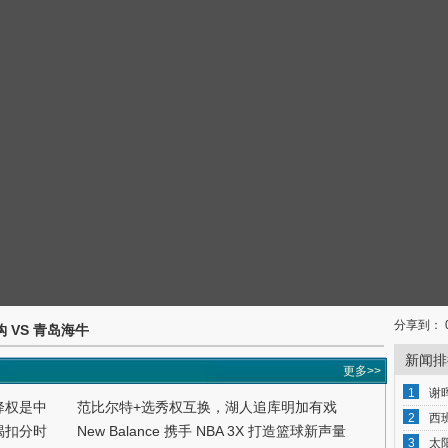
分享到：
吴钩 VS 青岛海牛
新闻排
更多>>
1
谢
降权是中
范比尔特+选秀权互换，湖人追库明加有戏
2
西
揭扣分时
New Balance 携手 NBA 3X 打造篮球新声量
3
太