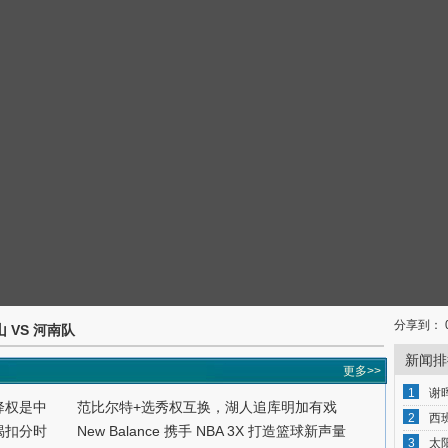
分享到：
山 VS 河南队
新闻排
更多>>
1
谢
降权是中
范比尔特+选秀权互换，湖人追库明加有戏
2
西
揭扣分时
New Balance 携手 NBA 3X 打造篮球新声量
3
太