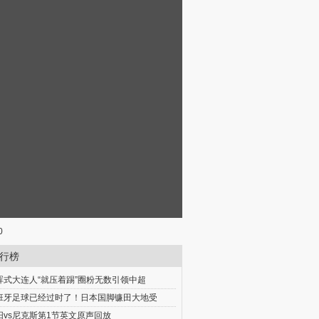
0
行榜
晖式大连人“就压着踢”圈粉无数引领中超
班牙足球已经过时了！日本国脚镰田大地受
阳vs尼克斯第1节英文原声回放