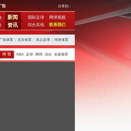
广告
分享到：
0
新闻
国际足球
网球视频
数
资讯
综合其他
联系我们
分
广东体育
|
北京体育
|
风云足球
|
纬来体育
NBA
足球
网球
综合
名家推荐
从亚特兰大到新球队，加拉尔萨的转会之路
未来可期，