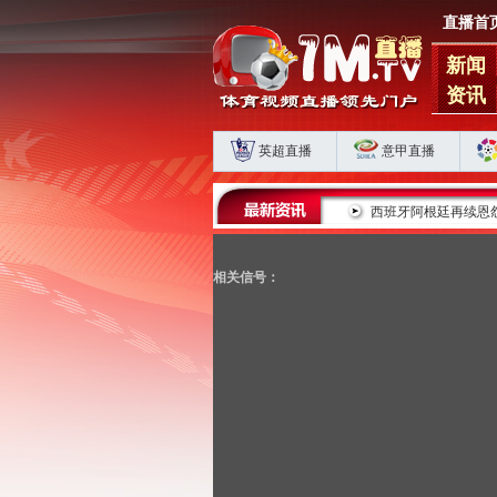
直播首
新闻
资讯
英超直播
意甲直播
的皇马之路为何停滞？
西班牙阿根廷再续恩怨，期待欧美杯
相关信号：