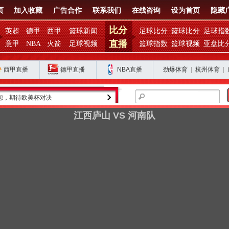
页
加入收藏
广告合作
联系我们
在线咨询
设为首页
隐藏
比分
英超
德甲
西甲
篮球新闻
足球比分
篮球比分
足球指
直播
意甲
NBA
火箭
足球视频
篮球指数
篮球视频
亚盘比
西甲直播
德甲直播
NBA直播
劲爆体育
|
杭州体育
|
对决
穆里尼奥开启皇马新篇章，阿森西奥遭冷落
江西庐山 VS 河南队