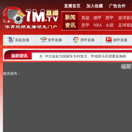
直播首页
加入收藏
广告合作
新闻
英超
德甲
西甲
篮球新
资讯
意甲
NBA
火箭
足球视
英超直播
意甲直播
西甲直播
德甲直播
败揭扣分时代生存
伊尔迪兹为国家队失利复仇，带领斑马军团重返巅峰
福斯
相关信号：