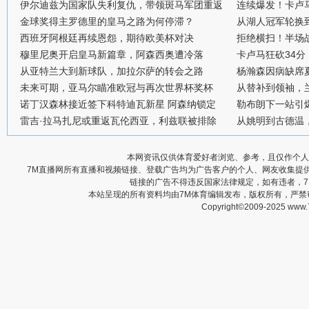
伊尔迪兹为国家队失利复仇，带领斑马军团重返
连续爆发！卡卢
金球奖得主罗德里的皇马之路为何停滞？
从湖人冠军轮换
西班牙阿根廷再续恩怨，期待欧美杯对决
拒绝横扫！半场战
穆里尼奥开启皇马新篇章，阿森西奥遭冷落
卡卢马狂砍34
从亚特兰大到新球队，加拉尔萨的转会之路
杨瀚森因病缺席
未来可期，亚马尔瞄准欧冠与再次世界杯奖杯
从替补到领袖，
诺丁汉森林接近签下科特迪瓦新星 阿森纳锁定
勒布朗下一站引
雷吉·拉马扎尼或重返瓦伦西亚，利兹联被排除
从姚明到古德温
本网资讯仅供体育爱好者浏览、参考，且仅作个人
7M直播网所有直播和视频链接、登载广告均为广告客户的个人、网友收集提
链接的广告不得违反国家法律规定，如有违者，
本站呈现的所有资料均由7M体育编辑发布，版权所有，严
Copyright©2009-2025 www