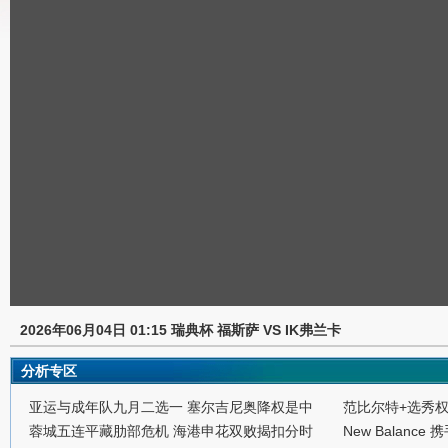
2026年06月04日 01:15 瑞典杯 福斯萨 VS IK弗兰卡
分析专区
亚运与成年队九月二选一 塞尔吉尼奥降权是中
范比尔特+选秀
蓉城五连平藏肋部危机 海港申花双败揭扣分时
New Balance