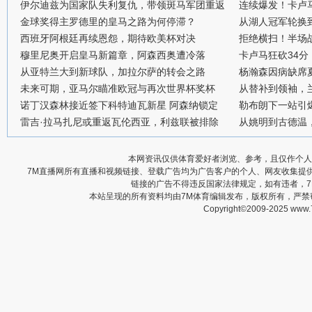
伊尔迪兹为国家队失利复仇，带领斑马军团重返
连续爆发！卡卢
金球奖得主罗德里的皇马之路为何停滞？
从湖人冠军轮换
西班牙阿根廷再续恩怨，期待欧美杯对决
拒绝横扫！半场战
穆里尼奥开启皇马新篇章，阿森西奥遭冷落
卡卢马狂砍34
从亚特兰大到新球队，加拉尔萨的转会之路
杨瀚森因病缺席
未来可期，亚马尔瞄准欧冠与再次世界杯奖杯
从替补到领袖，
诺丁汉森林接近签下科特迪瓦新星 阿森纳锁定
勒布朗下一站引
雷吉·拉马扎尼或重返瓦伦西亚，利兹联被排除
从姚明到古德温
本网资讯仅供体育爱好者浏览、参考，且仅作个人
7M直播网所有直播和视频链接、登载广告均为广告客户的个人、网友收集提
链接的广告不得违反国家法律规定，如有违者，
本站呈现的所有资料均由7M体育编辑发布，版权所有，严
Copyright©2009-2025 www