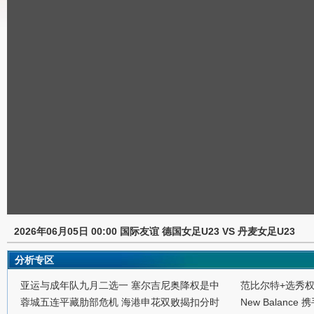
2026年06月05日 00:00 国际友谊 德国女足U23 VS 丹麦女足U23
分析专区
亚运与成年队九月二选一 塞尔吉尼奥降权是中
范比尔特+选秀
蓉城五连平藏肋部危机 海港申花双败揭扣分时
New Balance