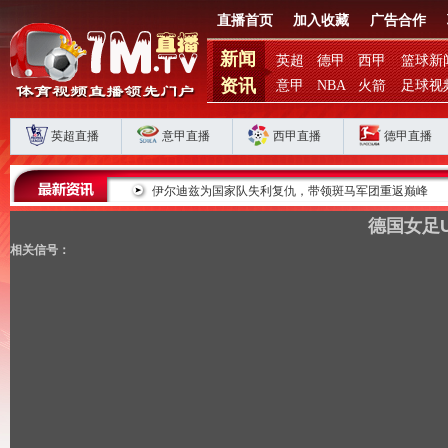
直播首页
加入收藏
广告合作
新闻
英超
德甲
西甲
篮球新
资讯
意甲
NBA
火箭
足球视
英超直播
意甲直播
西甲直播
德甲直播
败揭扣分时代生存
伊尔迪兹为国家队失利复仇，带领斑马军团重返巅峰
德国女足U
相关信号：