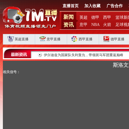
直播首页
加入收藏
广告合作
新闻
英超
德甲
西甲
篮球新
资讯
意甲
NBA
火箭
足球视
英超直播
意甲直播
西甲直播
德甲直播
败揭扣分时代生存
伊尔迪兹为国家队失利复仇，带领斑马军团重返巅峰
斯洛文
相关信号：