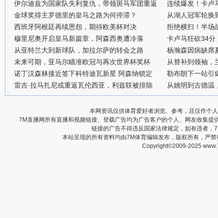
伊尔迪兹为国家队失利复仇，带领斑马军团重返
连续爆发！卡卢
金球奖得主罗德里的皇马之路为何停滞？
从湖人冠军轮换
西班牙阿根廷再续恩怨，期待欧美杯对决
拒绝横扫！半场战
穆里尼奥开启皇马新篇章，阿森西奥遭冷落
卡卢马狂砍34
从亚特兰大到新球队，加拉尔萨的转会之路
杨瀚森因病缺席
未来可期，亚马尔瞄准欧冠与再次世界杯奖杯
从替补到领袖，
诺丁汉森林接近签下科特迪瓦新星 阿森纳锁定
勒布朗下一站引
雷吉·拉马扎尼或重返瓦伦西亚，利兹联被排除
从姚明到古德温
本网资讯仅供体育爱好者浏览、参考，且仅作个人
7M直播网所有直播和视频链接、登载广告均为广告客户的个人、网友收集提
链接的广告不得违反国家法律规定，如有违者，
本站呈现的所有资料均由7M体育编辑发布，版权所有，严
Copyright©2009-2025 www