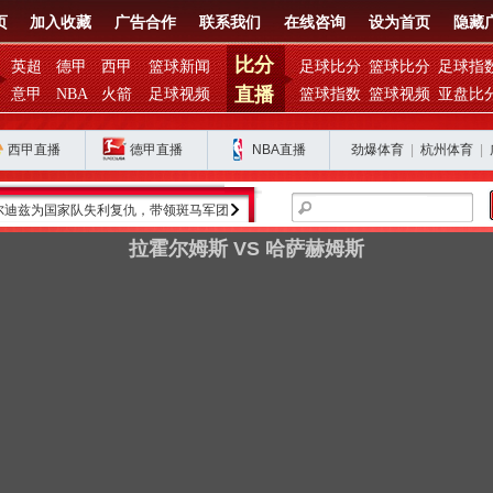
页
加入收藏
广告合作
联系我们
在线咨询
设为首页
隐藏
比分
英超
德甲
西甲
篮球新闻
足球比分
篮球比分
足球指
直播
意甲
NBA
火箭
足球视频
篮球指数
篮球视频
亚盘比
西甲直播
德甲直播
NBA直播
劲爆体育
|
杭州体育
|
利复仇，带领斑马军团重返巅峰
金球奖得主罗德里的皇马之路为何停滞？
拉霍尔姆斯 VS 哈萨赫姆斯