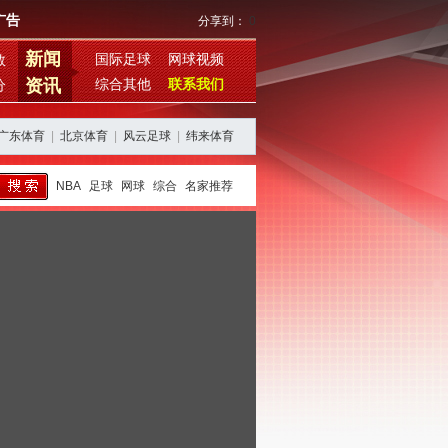
广告
分享到：
0
新闻
国际足球
网球视频
数
资讯
综合其他
联系我们
分
广东体育
|
北京体育
|
风云足球
|
纬来体育
NBA
足球
网球
综合
名家推荐
西班牙阿根廷再续恩怨，期待欧美杯对决