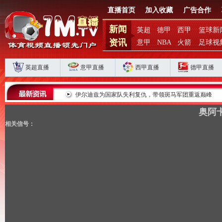
直播首页
加入收藏
广告合作
新闻
英超
德甲
西甲
篮球新
资讯
意甲
NBA
火箭
足球视
英超直播
意甲直播
西甲直播
德甲直播
败揭扣分时代生存
伊尔迪兹为国家队失利复仇，带领斑马军团重返巅峰
奥阿卡
相关信号：