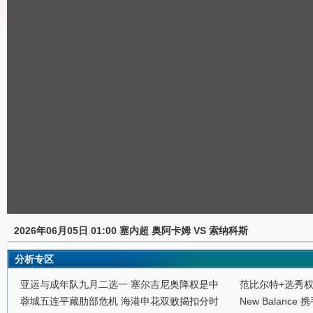
2026年06月05日 01:00 塞内超 奥阿卡姆 VS 索纳科斯
分析专区
亚运与成年队九月二选一 塞尔吉尼奥降权是中
范比尔特+选秀
蓉城五连平藏肋部危机 海港申花双败揭扣分时
New Balance