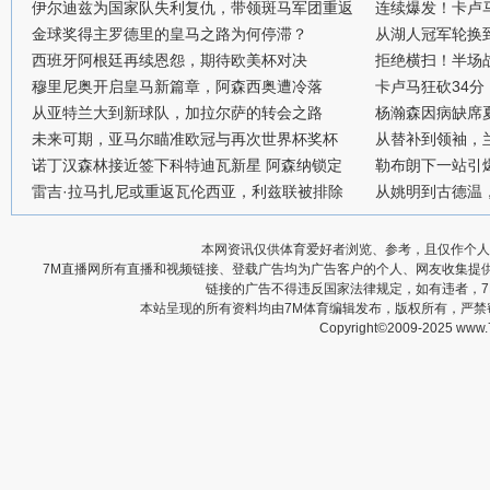
伊尔迪兹为国家队失利复仇，带领斑马军团重返
连续爆发！卡卢
金球奖得主罗德里的皇马之路为何停滞？
从湖人冠军轮换
西班牙阿根廷再续恩怨，期待欧美杯对决
拒绝横扫！半场战
穆里尼奥开启皇马新篇章，阿森西奥遭冷落
卡卢马狂砍34
从亚特兰大到新球队，加拉尔萨的转会之路
杨瀚森因病缺席
未来可期，亚马尔瞄准欧冠与再次世界杯奖杯
从替补到领袖，
诺丁汉森林接近签下科特迪瓦新星 阿森纳锁定
勒布朗下一站引
雷吉·拉马扎尼或重返瓦伦西亚，利兹联被排除
从姚明到古德温
本网资讯仅供体育爱好者浏览、参考，且仅作个人
7M直播网所有直播和视频链接、登载广告均为广告客户的个人、网友收集提
链接的广告不得违反国家法律规定，如有违者，
本站呈现的所有资料均由7M体育编辑发布，版权所有，严
Copyright©2009-2025 www