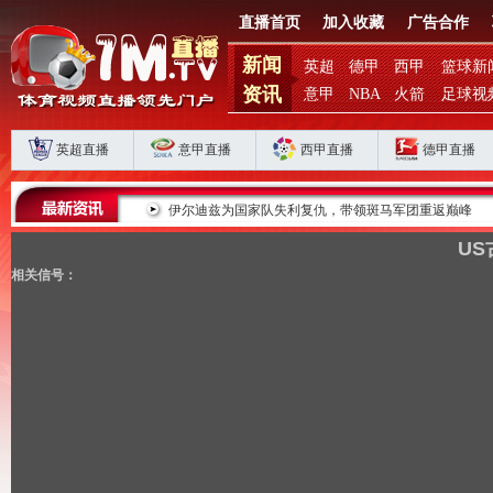
直播首页
加入收藏
广告合作
新闻
英超
德甲
西甲
篮球新
资讯
意甲
NBA
火箭
足球视
英超直播
意甲直播
西甲直播
德甲直播
败揭扣分时代生存
伊尔迪兹为国家队失利复仇，带领斑马军团重返巅峰
US
相关信号：