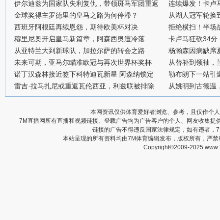
伊尔迪兹为国家队失利复仇，带领斑马军团重返
连续爆发！卡卢
金球奖得主罗德里的皇马之路为何停滞？
从湖人冠军轮换
西班牙阿根廷再续恩怨，期待欧美杯对决
拒绝横扫！半场战
穆里尼奥开启皇马新篇章，阿森西奥遭冷落
卡卢马狂砍34
从亚特兰大到新球队，加拉尔萨的转会之路
杨瀚森因病缺席
未来可期，亚马尔瞄准欧冠与再次世界杯奖杯
从替补到领袖，
诺丁汉森林接近签下科特迪瓦新星 阿森纳锁定
勒布朗下一站引
雷吉·拉马扎尼或重返瓦伦西亚，利兹联被排除
从姚明到古德温
本网资讯仅供体育爱好者浏览、参考，且仅作个人
7M直播网所有直播和视频链接、登载广告均为广告客户的个人、网友收集提
链接的广告不得违反国家法律规定，如有违者，
本站呈现的所有资料均由7M体育编辑发布，版权所有，严
Copyright©2009-2025 www