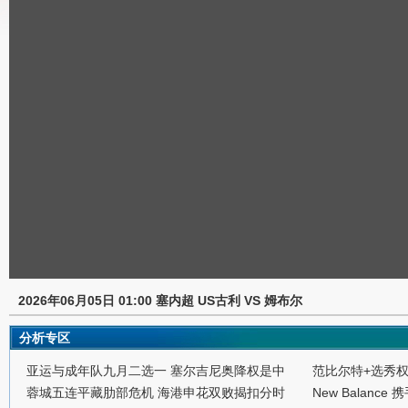
2026年06月05日 01:00 塞内超 US古利 VS 姆布尔
分析专区
亚运与成年队九月二选一 塞尔吉尼奥降权是中
范比尔特+选秀
蓉城五连平藏肋部危机 海港申花双败揭扣分时
New Balance