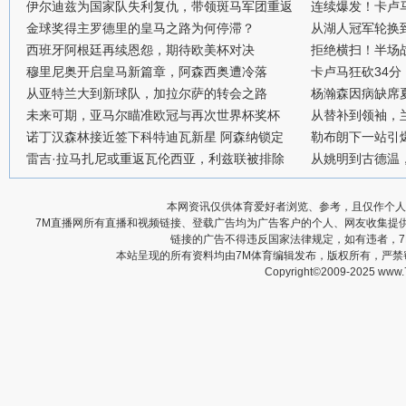
伊尔迪兹为国家队失利复仇，带领斑马军团重返
连续爆发！卡卢
金球奖得主罗德里的皇马之路为何停滞？
从湖人冠军轮换
西班牙阿根廷再续恩怨，期待欧美杯对决
拒绝横扫！半场战
穆里尼奥开启皇马新篇章，阿森西奥遭冷落
卡卢马狂砍34
从亚特兰大到新球队，加拉尔萨的转会之路
杨瀚森因病缺席
未来可期，亚马尔瞄准欧冠与再次世界杯奖杯
从替补到领袖，
诺丁汉森林接近签下科特迪瓦新星 阿森纳锁定
勒布朗下一站引
雷吉·拉马扎尼或重返瓦伦西亚，利兹联被排除
从姚明到古德温
本网资讯仅供体育爱好者浏览、参考，且仅作个人
7M直播网所有直播和视频链接、登载广告均为广告客户的个人、网友收集提
链接的广告不得违反国家法律规定，如有违者，
本站呈现的所有资料均由7M体育编辑发布，版权所有，严
Copyright©2009-2025 www