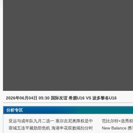
2026年06月04日 05:30 国际友谊 希腊U16 VS 波多黎各U16
分析专区
亚运与成年队九月二选一 塞尔吉尼奥降权是中
范比尔特+选秀
蓉城五连平藏肋部危机 海港申花双败揭扣分时
New Balance