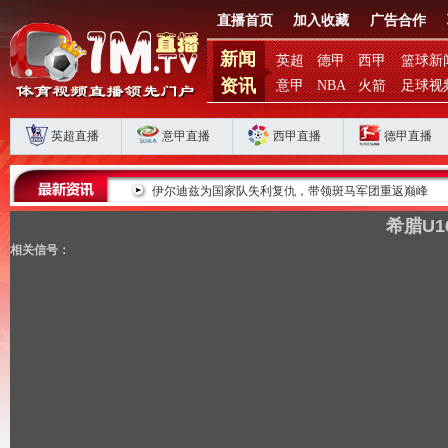
直播首页
加入收藏
广告合作
新闻
英超
德甲
西甲
篮球新
资讯
意甲
NBA
火箭
足球视
英超直播
意甲直播
西甲直播
德甲直播
败揭扣分时代生存
伊尔迪兹为国家队失利复仇，带领斑马军团重返巅峰
希腊U1
相关信号：