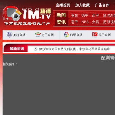
直播首页
加入收藏
广告合作
新闻
英超
德甲
西甲
篮球新
资讯
意甲
NBA
火箭
足球视
英超直播
意甲直播
西甲直播
德甲直播
败揭扣分时代生存
伊尔迪兹为国家队失利复仇，带领斑马军团重返巅峰
深圳青
相关信号：