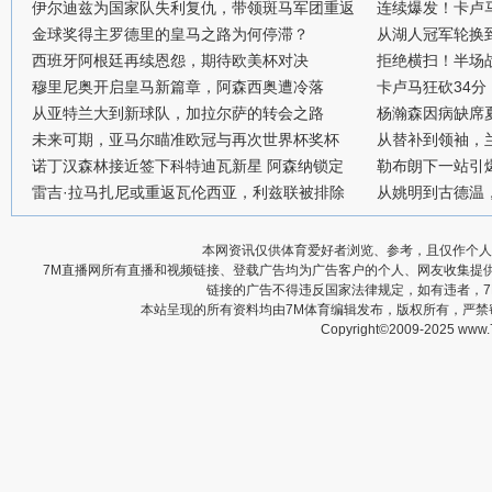
伊尔迪兹为国家队失利复仇，带领斑马军团重返
连续爆发！卡卢
金球奖得主罗德里的皇马之路为何停滞？
从湖人冠军轮换
西班牙阿根廷再续恩怨，期待欧美杯对决
拒绝横扫！半场战
穆里尼奥开启皇马新篇章，阿森西奥遭冷落
卡卢马狂砍34
从亚特兰大到新球队，加拉尔萨的转会之路
杨瀚森因病缺席
未来可期，亚马尔瞄准欧冠与再次世界杯奖杯
从替补到领袖，
诺丁汉森林接近签下科特迪瓦新星 阿森纳锁定
勒布朗下一站引
雷吉·拉马扎尼或重返瓦伦西亚，利兹联被排除
从姚明到古德温
本网资讯仅供体育爱好者浏览、参考，且仅作个人
7M直播网所有直播和视频链接、登载广告均为广告客户的个人、网友收集提
链接的广告不得违反国家法律规定，如有违者，
本站呈现的所有资料均由7M体育编辑发布，版权所有，严
Copyright©2009-2025 www