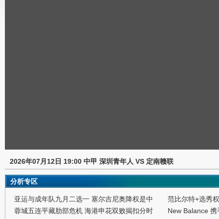
2026年07月12日 19:00 中甲 深圳青年人 VS 定南赣联
分析专区
亚运与成年队九月二选一 塞尔吉尼奥降权是中
范比尔特+选秀
蓉城五连平藏肋部危机 海港申花双败揭扣分时
New Balance