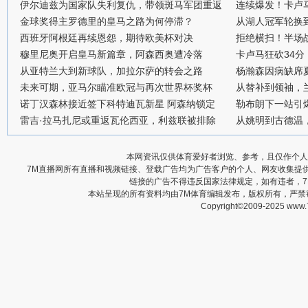
伊尔迪兹为国家队失利复仇，带领斑马军团重返
连续爆发！卡卢
金球奖得主罗德里的皇马之路为何停滞？
从湖人冠军轮换
西班牙阿根廷再续恩怨，期待欧美杯对决
拒绝横扫！半场战
穆里尼奥开启皇马新篇章，阿森西奥遭冷落
卡卢马狂砍34
从亚特兰大到新球队，加拉尔萨的转会之路
杨瀚森因病缺席
未来可期，亚马尔瞄准欧冠与再次世界杯奖杯
从替补到领袖，
诺丁汉森林接近签下科特迪瓦新星 阿森纳锁定
勒布朗下一站引
雷吉·拉马扎尼或重返瓦伦西亚，利兹联被排除
从姚明到古德温
本网资讯仅供体育爱好者浏览、参考，且仅作个人
7M直播网所有直播和视频链接、登载广告均为广告客户的个人、网友收集提
链接的广告不得违反国家法律规定，如有违者，
本站呈现的所有资料均由7M体育编辑发布，版权所有，严
Copyright©2009-2025 www