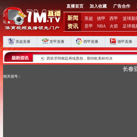
直播首页
加入收藏
广告合作
新闻
英超
德甲
西甲
篮球新
资讯
意甲
NBA
火箭
足球视
英超直播
意甲直播
西甲直播
德甲直播
滞？
西班牙阿根廷再续恩怨，期待欧美杯对决
长春亚
相关信号：