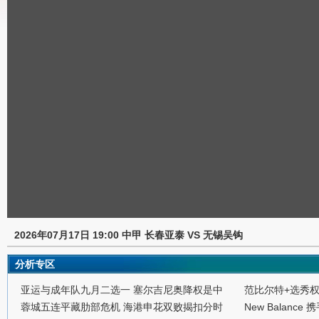
2026年07月17日 19:00 中甲 长春亚泰 VS 无锡吴钩
分析专区
亚运与成年队九月二选一 塞尔吉尼奥降权是中
范比尔特+选秀
蓉城五连平藏肋部危机 海港申花双败揭扣分时
New Balance