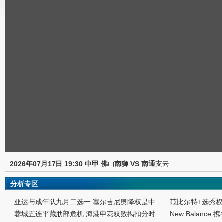
2026年07月17日 19:30 中甲 佛山南狮 VS 南通支云
分析专区
亚运与成年队九月二选一 塞尔吉尼奥降权是中
范比尔特+选秀
蓉城五连平藏肋部危机 海港申花双败揭扣分时
New Balance