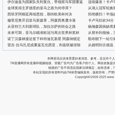
伊尔迪兹为国家队失利复仇，带领斑马军团重返
连续爆发！卡卢
金球奖得主罗德里的皇马之路为何停滞？
从湖人冠军轮换
西班牙阿根廷再续恩怨，期待欧美杯对决
拒绝横扫！半场战
穆里尼奥开启皇马新篇章，阿森西奥遭冷落
卡卢马狂砍34
从亚特兰大到新球队，加拉尔萨的转会之路
杨瀚森因病缺席
未来可期，亚马尔瞄准欧冠与再次世界杯奖杯
从替补到领袖，
诺丁汉森林接近签下科特迪瓦新星 阿森纳锁定
勒布朗下一站引
雷吉·拉马扎尼或重返瓦伦西亚，利兹联被排除
从姚明到古德温
本网资讯仅供体育爱好者浏览、参考，且仅作个人
7M直播网所有直播和视频链接、登载广告均为广告客户的个人、网友收集提
链接的广告不得违反国家法律规定，如有违者，
本站呈现的所有资料均由7M体育编辑发布，版权所有，严
Copyright©2009-2025 www