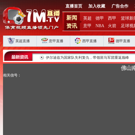
直播首页
加入收藏
广告合作
新闻
英超
德甲
西甲
篮球新
资讯
意甲
NBA
火箭
足球视
英超直播
意甲直播
西甲直播
德甲直播
败揭扣分时代生存
伊尔迪兹为国家队失利复仇，带领斑马军团重返巅峰
佛山南
相关信号：