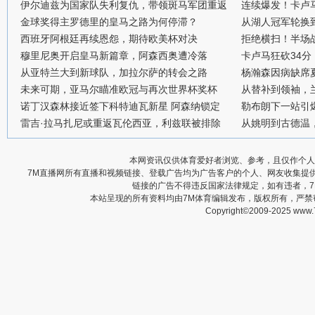
伊尔迪兹为国家队失利复仇，带领斑马军团重返
连续爆发！卡卢
金球奖得主罗德里的皇马之路为何停滞？
从湖人冠军轮换
西班牙阿根廷再续恩怨，期待欧美杯对决
拒绝横扫！半场战
穆里尼奥开启皇马新篇章，阿森西奥遭冷落
卡卢马狂砍34
从亚特兰大到新球队，加拉尔萨的转会之路
杨瀚森因病缺席
未来可期，亚马尔瞄准欧冠与再次世界杯奖杯
从替补到领袖，
诺丁汉森林接近签下科特迪瓦新星 阿森纳锁定
勒布朗下一站引
雷吉·拉马扎尼或重返瓦伦西亚，利兹联被排除
从姚明到古德温
本网资讯仅供体育爱好者浏览、参考，且仅作个人
7M直播网所有直播和视频链接、登载广告均为广告客户的个人、网友收集提
链接的广告不得违反国家法律规定，如有违者，
本站呈现的所有资料均由7M体育编辑发布，版权所有，严
Copyright©2009-2025 www