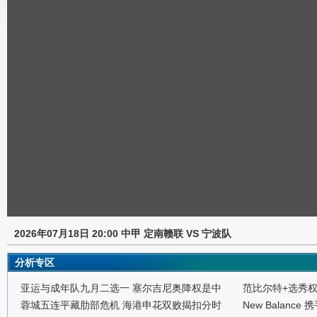
2026年07月18日 20:00 中甲 定南赣联 VS 宁波队
分析专区
亚运与成年队九月二选一 塞尔吉尼奥降权是中
范比尔特+选秀
蓉城五连平藏肋部危机 海港申花双败揭扣分时
New Balance