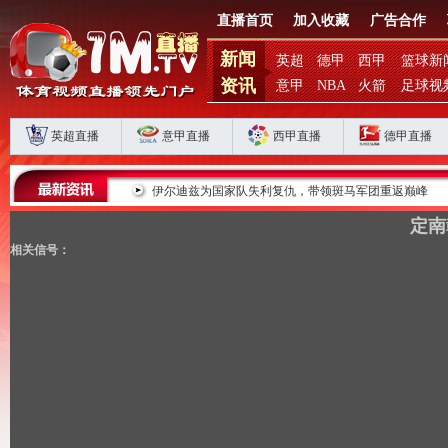
直播首页
加入收藏
广告合作
新闻
英超
德甲
西甲
篮球新
资讯
意甲
NBA
火箭
足球视
英超直播
意甲直播
西甲直播
德甲直播
败揭扣分时代生存
伊尔迪兹为国家队失利复仇，带领斑马军团重返巅峰
定南
相关信号：