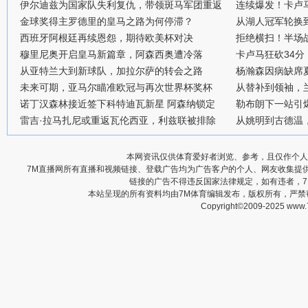
伊尔迪兹为国家队失利复仇，带领斑马军团重返
连续爆发！卡卢
金球奖得主罗德里的皇马之路为何停滞？
从湖人冠军轮换
西班牙阿根廷再续恩怨，期待欧美杯对决
拒绝横扫！半场战
穆里尼奥开启皇马新篇章，阿森西奥遭冷落
卡卢马狂砍34
从亚特兰大到新球队，加拉尔萨的转会之路
杨瀚森因病缺席
未来可期，亚马尔瞄准欧冠与再次世界杯奖杯
从替补到领袖，
诺丁汉森林接近签下科特迪瓦新星 阿森纳锁定
勒布朗下一站引
雷吉·拉马扎尼或重返瓦伦西亚，利兹联被排除
从姚明到古德温
本网资讯仅供体育爱好者浏览、参考，且仅作个人
7M直播网所有直播和视频链接、登载广告均为广告客户的个人、网友收集提
链接的广告不得违反国家法律规定，如有违者，
本站呈现的所有资料均由7M体育编辑发布，版权所有，严
Copyright©2009-2025 www