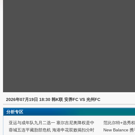
2026年07月19日 18:30 韩K联 安养FC VS 光州FC
分析专区
亚运与成年队九月二选一 塞尔吉尼奥降权是中
范比尔特+选秀
蓉城五连平藏肋部危机 海港申花双败揭扣分时
New Balance