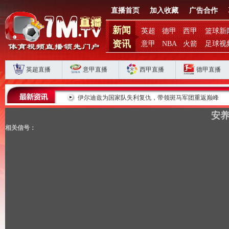
直播首页
加入收藏
广告合作
新闻
英超
德甲
西甲
篮球新
资讯
意甲
NBA
火箭
足球视
英超直播
意甲直播
西甲直播
德甲直播
败揭扣分时代生存
伊尔迪兹为国家队失利复仇，带领斑马军团重返巅峰
安养
相关信号：