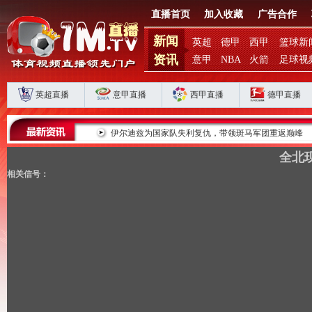
直播首页
加入收藏
广告合作
新闻
英超
德甲
西甲
篮球新
资讯
意甲
NBA
火箭
足球视
英超直播
意甲直播
西甲直播
德甲直播
败揭扣分时代生存
伊尔迪兹为国家队失利复仇，带领斑马军团重返巅峰
全北现
相关信号：