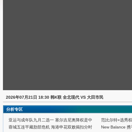
2026年07月21日 18:30 韩K联 全北现代 VS 大田市民
分析专区
亚运与成年队九月二选一 塞尔吉尼奥降权是中
范比尔特+选秀
蓉城五连平藏肋部危机 海港申花双败揭扣分时
New Balance