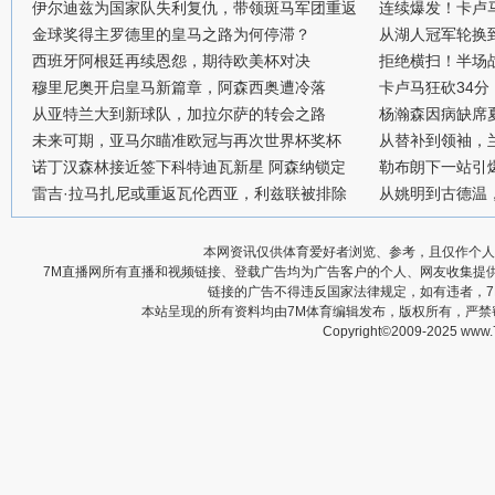
伊尔迪兹为国家队失利复仇，带领斑马军团重返
连续爆发！卡卢
金球奖得主罗德里的皇马之路为何停滞？
从湖人冠军轮换
西班牙阿根廷再续恩怨，期待欧美杯对决
拒绝横扫！半场战
穆里尼奥开启皇马新篇章，阿森西奥遭冷落
卡卢马狂砍34
从亚特兰大到新球队，加拉尔萨的转会之路
杨瀚森因病缺席
未来可期，亚马尔瞄准欧冠与再次世界杯奖杯
从替补到领袖，
诺丁汉森林接近签下科特迪瓦新星 阿森纳锁定
勒布朗下一站引
雷吉·拉马扎尼或重返瓦伦西亚，利兹联被排除
从姚明到古德温
本网资讯仅供体育爱好者浏览、参考，且仅作个人
7M直播网所有直播和视频链接、登载广告均为广告客户的个人、网友收集提
链接的广告不得违反国家法律规定，如有违者，
本站呈现的所有资料均由7M体育编辑发布，版权所有，严
Copyright©2009-2025 www