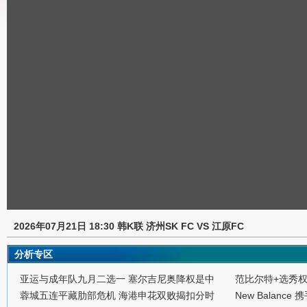
2026年07月21日 18:30 韩K联 济州SK FC VS 江原FC
分析专区
亚运与成年队九月二选一 塞尔吉尼奥降权是中
范比尔特+选秀
蓉城五连平藏肋部危机 海港申花双败揭扣分时
New Balance