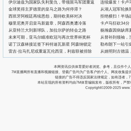
伊尔迪兹为国家队失利复仇，带领斑马军团重返
连续爆发！卡卢
金球奖得主罗德里的皇马之路为何停滞？
从湖人冠军轮换
西班牙阿根廷再续恩怨，期待欧美杯对决
拒绝横扫！半场战
穆里尼奥开启皇马新篇章，阿森西奥遭冷落
卡卢马狂砍34
从亚特兰大到新球队，加拉尔萨的转会之路
杨瀚森因病缺席
未来可期，亚马尔瞄准欧冠与再次世界杯奖杯
从替补到领袖，
诺丁汉森林接近签下科特迪瓦新星 阿森纳锁定
勒布朗下一站引
雷吉·拉马扎尼或重返瓦伦西亚，利兹联被排除
从姚明到古德温
本网资讯仅供体育爱好者浏览、参考，且仅作个人
7M直播网所有直播和视频链接、登载广告均为广告客户的个人、网友收集提
链接的广告不得违反国家法律规定，如有违者，
本站呈现的所有资料均由7M体育编辑发布，版权所有，严
Copyright©2009-2025 www