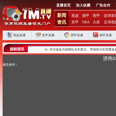
直播首页
加入收藏
广告合作
新闻
英超
德甲
西甲
篮球新
资讯
意甲
NBA
火箭
足球视
英超直播
意甲直播
西甲直播
德甲直播
败揭扣分时代生存
伊尔迪兹为国家队失利复仇，带领斑马军团重返巅峰
济州SK
相关信号：