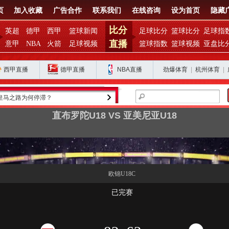
页
加入收藏
广告合作
联系我们
在线咨询
设为首页
隐藏
比分
英超
德甲
西甲
篮球新闻
足球比分
篮球比分
足球指
直播
意甲
NBA
火箭
足球视频
篮球指数
篮球视频
亚盘比
西甲直播
德甲直播
NBA直播
劲爆体育
|
杭州体育
|
西班牙阿根廷再续恩怨，期待欧美杯对决
穆里尼奥开启皇马新
直布罗陀U18 VS 亚美尼亚U18