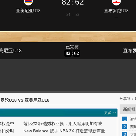
分享到：
直布罗陀U18 VS 亚美尼亚U18
新闻排
更多>>
1
谢
降权是中
范比尔特+选秀权互换，湖人追库明加有戏
2
西
揭扣分时
New Balance 携手 NBA 3X 打造篮球新声量
3
太