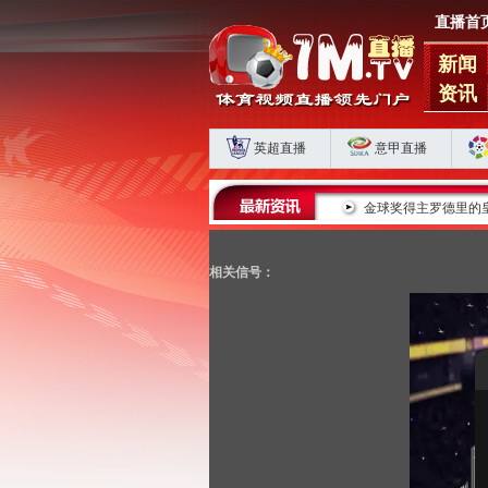
直播首
新闻
资讯
英超直播
意甲直播
返巅峰
金球奖得主罗德里的皇马之路为何停滞？
相关信号：