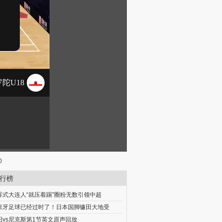
0
行榜
晖式大连人“就压着踢”圈粉无数引领中超
班牙足球已经过时了！日本国脚镰田大地受
阳vs尼克斯第1节英文原声回放