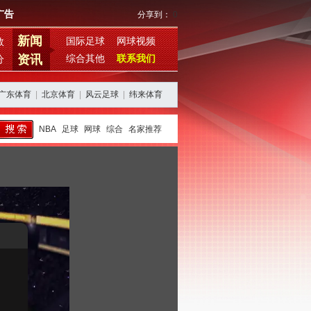
广告
分享到：
0
新闻
国际足球
网球视频
数
资讯
综合其他
联系我们
分
广东体育
|
北京体育
|
风云足球
|
纬来体育
NBA
足球
网球
综合
名家推荐
篇章，阿森西奥遭冷落
从亚特兰大到新球队，加拉尔萨的转会