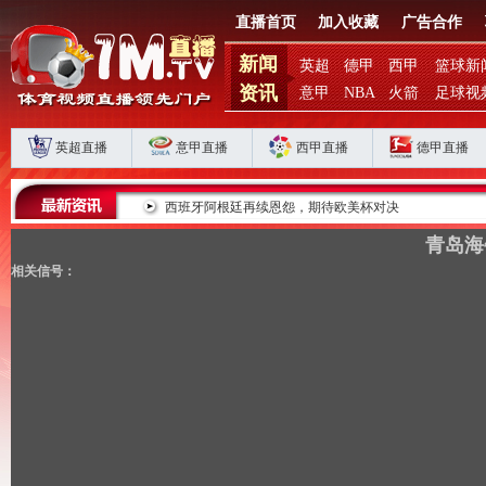
直播首页
加入收藏
广告合作
新闻
英超
德甲
西甲
篮球新
资讯
意甲
NBA
火箭
足球视
英超直播
意甲直播
西甲直播
德甲直播
滞？
西班牙阿根廷再续恩怨，期待欧美杯对决
青岛海
相关信号：