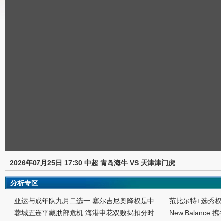
2026年07月25日 17:30 中超 青岛海牛 VS 天津津门虎
分析专区
亚运与成年队九月二选一 塞尔吉尼奥降权是中
范比尔特+选秀
蓉城五连平藏肋部危机 海港申花双败揭扣分时
New Balance