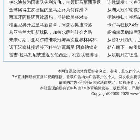
伊尔迪兹为国家队失利复仇，带领斑马军团重返
连续爆发！卡卢
金球奖得主罗德里的皇马之路为何停滞？
从湖人冠军轮换
西班牙阿根廷再续恩怨，期待欧美杯对决
拒绝横扫！半场战
穆里尼奥开启皇马新篇章，阿森西奥遭冷落
卡卢马狂砍34
从亚特兰大到新球队，加拉尔萨的转会之路
杨瀚森因病缺席
未来可期，亚马尔瞄准欧冠与再次世界杯奖杯
从替补到领袖，
诺丁汉森林接近签下科特迪瓦新星 阿森纳锁定
勒布朗下一站引
雷吉·拉马扎尼或重返瓦伦西亚，利兹联被排除
从姚明到古德温
本网资讯仅供体育爱好者浏览、参考，且仅作个人
7M直播网所有直播和视频链接、登载广告均为广告客户的个人、网友收集提
链接的广告不得违反国家法律规定，如有违者，
本站呈现的所有资料均由7M体育编辑发布，版权所有，严
Copyright©2009-2025 www