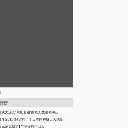
0
行榜
晖式大连人“就压着踢”圈粉无数引领中超
班牙足球已经过时了！日本国脚镰田大地受
阳vs尼克斯第1节英文原声回放