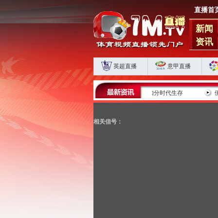
直播首
新闻
资讯
英超直播
意甲直播
蓉城五连平藏肋部危机 海港申花双败揭扣分时代生存
伊尔迪兹为国家队失
相关信号：