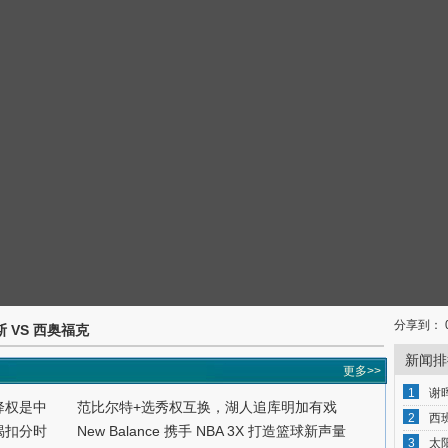
分享到：
克斯 VS 西奥福克
新闻排
更多>>
1
谢
降权是中
范比尔特+选秀权互换，湖人追库明加有戏
2
西
揭扣分时
New Balance 携手 NBA 3X 打造篮球新声量
3
太