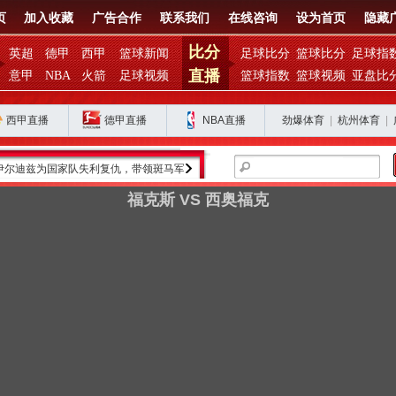
页
加入收藏
广告合作
联系我们
在线咨询
设为首页
隐藏
比分
英超
德甲
西甲
篮球新闻
足球比分
篮球比分
足球指
直播
意甲
NBA
火箭
足球视频
篮球指数
篮球视频
亚盘比
西甲直播
德甲直播
NBA直播
劲爆体育
|
杭州体育
|
利复仇，带领斑马军团重返巅峰
金球奖得主罗德里的皇马之路为何停滞？
福克斯 VS 西奥福克