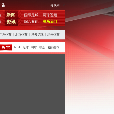
广告
分享到：
0
新闻
国际足球
网球视频
数
资讯
综合其他
联系我们
分
广东体育
|
北京体育
|
风云足球
|
纬来体育
NBA
足球
网球
综合
名家推荐
西班牙阿根廷再续恩怨，期待欧美杯对决