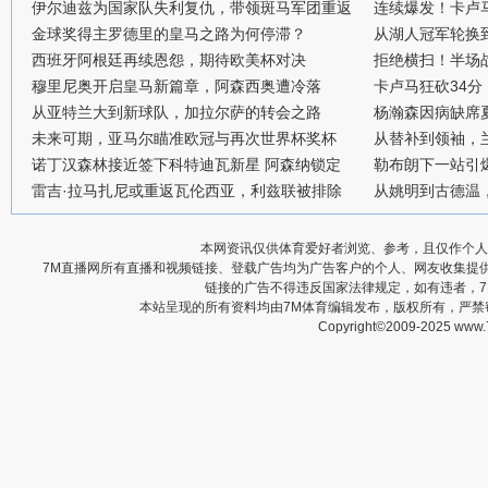
伊尔迪兹为国家队失利复仇，带领斑马军团重返
连续爆发！卡卢
金球奖得主罗德里的皇马之路为何停滞？
从湖人冠军轮换
西班牙阿根廷再续恩怨，期待欧美杯对决
拒绝横扫！半场战
穆里尼奥开启皇马新篇章，阿森西奥遭冷落
卡卢马狂砍34
从亚特兰大到新球队，加拉尔萨的转会之路
杨瀚森因病缺席
未来可期，亚马尔瞄准欧冠与再次世界杯奖杯
从替补到领袖，
诺丁汉森林接近签下科特迪瓦新星 阿森纳锁定
勒布朗下一站引
雷吉·拉马扎尼或重返瓦伦西亚，利兹联被排除
从姚明到古德温
本网资讯仅供体育爱好者浏览、参考，且仅作个人
7M直播网所有直播和视频链接、登载广告均为广告客户的个人、网友收集提
链接的广告不得违反国家法律规定，如有违者，
本站呈现的所有资料均由7M体育编辑发布，版权所有，严
Copyright©2009-2025 www