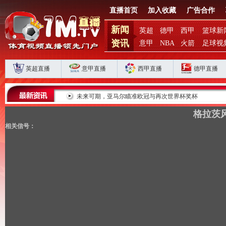
直播首页
加入收藏
广告合作
新闻
英超
德甲
西甲
篮球新
资讯
意甲
NBA
火箭
足球视
英超直播
意甲直播
西甲直播
德甲直播
会之路
未来可期，亚马尔瞄准欧冠与再次世界杯奖杯
格拉茨风
相关信号：