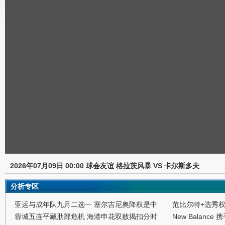
2026年07月09日 00:00 球会友谊 格拉茨风暴 VS 卡尔斯多夫
分析专区
亚运与成年队九月二选一 塞尔吉尼奥降权是中
范比尔特+选秀
蓉城五连平藏肋部危机 海港申花双败揭扣分时
New Balance